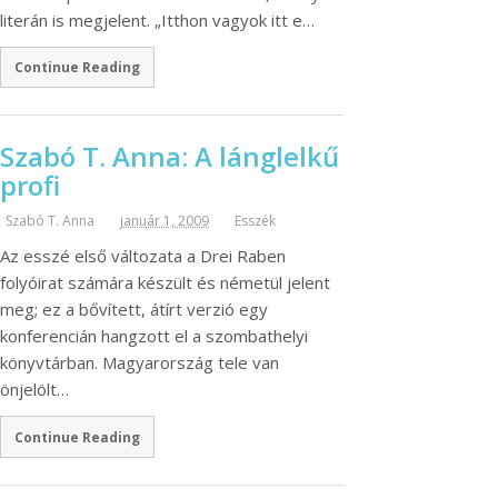
literán is megjelent. „Itthon vagyok itt e…
Continue Reading
Szabó T. Anna: A lánglelkű
profi
Szabó T. Anna
január 1, 2009
Esszék
Az esszé első változata a Drei Raben
folyóirat számára készült és németül jelent
meg; ez a bővített, átírt verzió egy
konferencián hangzott el a szombathelyi
könyvtárban. Magyarország tele van
önjelölt…
Continue Reading