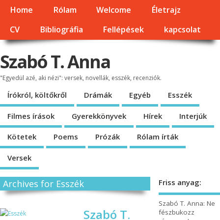
Home
Rólam
Welcome
Életrajz
CV
Bibliográfia
Fellépések
kapcsolat
Szabó T. Anna
"Egyedül azé, aki nézi": versek, novellák, esszék, recenziók.
Írókról, költőkről
Drámák
Egyéb
Esszék
Filmes írások
Gyerekkönyvek
Hírek
Interjúk
Kötetek
Poems
Prózák
Rólam írták
Versek
Friss anyag:
Archives for Esszék
Szabó T. Anna: Ne
Szabó T.
fészbukozz