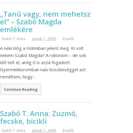
„Tanú vagy, nem mehetsz
el” – Szabó Magda
emlékére
Szabó T. Anna
január 1, 2009
Esszék
A nekrológ a Holmiban jelent meg. Ki volt
nekem Szabó Magda? A rokonom – de sok
idő telt el, amíg ő is azzá fogadott.
Gyermekkoromban naiv büszkeséggel azt
reméltem, hogy…
Continue Reading
Szabó T. Anna: Zuzmó,
fecske, bicikli
Szabó T. Anna
január 1, 2009
Esszék