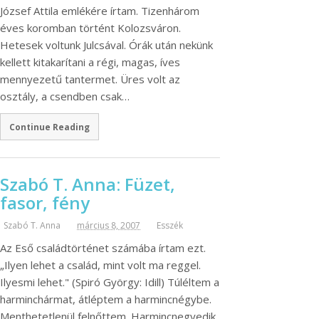
József Attila emlékére írtam. Tizenhárom
éves koromban történt Kolozsváron.
Hetesek voltunk Julcsával. Órák után nekünk
kellett kitakarítani a régi, magas, íves
mennyezetű tantermet. Üres volt az
osztály, a csendben csak…
Continue Reading
Szabó T. Anna: Füzet,
fasor, fény
Szabó T. Anna
március 8, 2007
Esszék
Az Eső családtörténet számába írtam ezt.
„Ilyen lehet a család, mint volt ma reggel.
Ilyesmi lehet." (Spiró György: Idill) Túléltem a
harminchármat, átléptem a harmincnégybe.
Menthetetlenül felnőttem. Harmincnegyedik