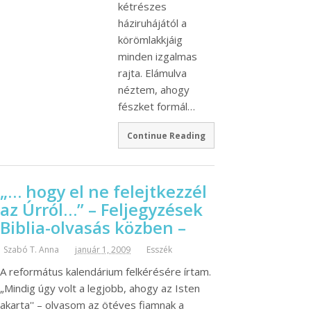
kétrészes
háziruhájától a
körömlakkjáig
minden izgalmas
rajta. Elámulva
néztem, ahogy
fészket formál…
Continue Reading
„… hogy el ne felejtkezzél
az Úrról…” – Feljegyzések
Biblia-olvasás közben –
Szabó T. Anna
január 1, 2009
Esszék
A református kalendárium felkérésére írtam.
„Mindig úgy volt a legjobb, ahogy az Isten
akarta'' – olvasom az ötéves fiamnak a