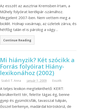
Az esszét az ausztriai Kremsben írtam, a
Műhely folyóirat kerékpár-számához.
Megjelent 2007-ben. Nem vettem meg a
biciklit. Holnap vasárnap, az üzletek zárva, és
hétfőig talán el is párolog a vágy…
Continue Reading
Mi hiányzik? Két szócikk a
Forrás folyóirat Hiány-
lexikonához (2002)
Szabó T. Anna
január 1, 2009
Esszék
A teljes lexikon megtekinthető: KERT:
körülkerített tér, felette tágas ég, benne
gyep és gyümölcsfák, tavasszal tulipán,
ősszel berkenye, madárdal köröskörül, de