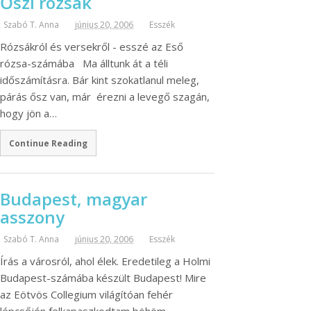
Őszi rózsák
Szabó T. Anna
június 20, 2006
Esszék
Rózsákról és versekről - esszé az Eső
rózsa-számába Ma álltunk át a téli
időszámításra. Bár kint szokatlanul meleg,
párás ősz van, már érezni a levegő szagán,
hogy jön a…
Continue Reading
Budapest, magyar
asszony
Szabó T. Anna
június 20, 2006
Esszék
Írás a városról, ahol élek. Eredetileg a Holmi
Budapest-számába készült Budapest! Mire
az Eötvös Collegium világítóan fehér
lépcsőjén felkapaszkodtam böhöm