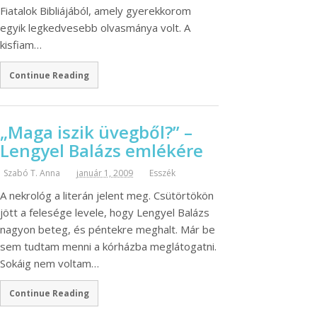
Fiatalok Bibliájából, amely gyerekkorom
egyik legkedvesebb olvasmánya volt. A
kisfiam…
Continue Reading
„Maga iszik üvegből?” –
Lengyel Balázs emlékére
Szabó T. Anna
január 1, 2009
Esszék
A nekrológ a literán jelent meg. Csütörtökön
jött a felesége levele, hogy Lengyel Balázs
nagyon beteg, és péntekre meghalt. Már be
sem tudtam menni a kórházba meglátogatni.
Sokáig nem voltam…
Continue Reading