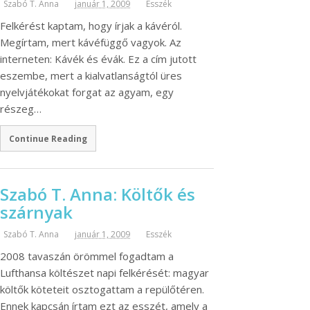
Szabó T. Anna
január 1, 2009
Esszék
Felkérést kaptam, hogy írjak a kávéról.
Megírtam, mert kávéfüggő vagyok. Az
interneten: Kávék és évák. Ez a cím jutott
eszembe, mert a kialvatlanságtól üres
nyelvjátékokat forgat az agyam, egy
részeg…
Continue Reading
Szabó T. Anna: Költők és
szárnyak
Szabó T. Anna
január 1, 2009
Esszék
2008 tavaszán örömmel fogadtam a
Lufthansa költészet napi felkérését: magyar
költők köteteit osztogattam a repülőtéren.
Ennek kapcsán írtam ezt az esszét, amely a