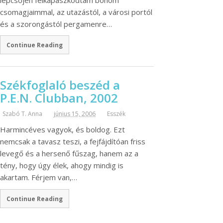
csomagjaimmal, az utazástól, a városi portól
és a szorongástól pergamenre…
Continue Reading
Székfoglaló beszéd a
P.E.N. Clubban, 2002
Szabó T. Anna
június 15, 2006
Esszék
Harmincéves vagyok, és boldog. Ezt
nemcsak a tavasz teszi, a fejfájdítóan friss
levegő és a hersenő fűszag, hanem az a
tény, hogy úgy élek, ahogy mindig is
akartam. Férjem van,…
Continue Reading