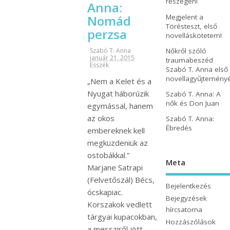
részegen!
Anna:
Megjelent a
Nomád
Törésteszt, első
perzsa
novelláskötetem!
Nőkről szóló
Szabó T. Anna
január 21, 2015
traumabeszéd
Esszék
Szabó T. Anna első
novellagyűjtemény
„Nem a Kelet és a
Nyugat háborúzik
Szabó T. Anna: A
nők és Don Juan
egymással, hanem
az okos
Szabó T. Anna:
Ébredés
embereknek kell
megküzdeniük az
ostobákkal.”
Meta
Marjane Satrapi
(Felvetőszál) Bécs,
Bejelentkezés
ócskapiac.
Bejegyzések
Korszakok vedlett
hírcsatorna
tárgyai kupacokban,
Hozzászólások
a messziről jött