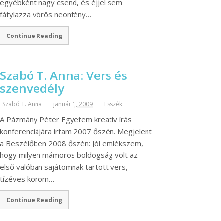
egyébként nagy csend, és éjjel sem
fátylazza vörös neonfény…
Continue Reading
Szabó T. Anna: Vers és
szenvedély
Szabó T. Anna
január 1, 2009
Esszék
A Pázmány Péter Egyetem kreatív írás
konferenciájára írtam 2007 őszén. Megjelent
a Beszélőben 2008 őszén: Jól emlékszem,
hogy milyen mámoros boldogság volt az
első valóban sajátomnak tartott vers,
tízéves korom…
Continue Reading