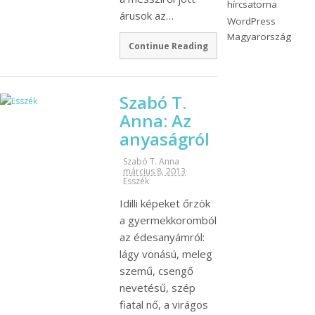
hírcsatorna
árusok az…
WordPress
Magyarország
Continue Reading
Szabó T.
Anna: Az
anyaságról
Szabó T. Anna
március 8, 2013
Esszék
Idilli képeket őrzök
a gyermekkoromból
az édesanyámról:
lágy vonású, meleg
szemű, csengő
nevetésű, szép
fiatal nő, a virágos