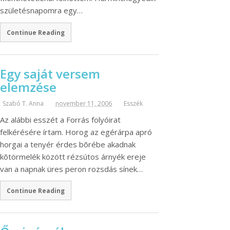
születésnapomra egy…
Continue Reading
Egy saját versem
elemzése
Szabó T. Anna
november 11, 2006
Esszék
Az alábbi esszét a Forrás folyóirat
felkérésére írtam. Horog az egérárpa apró
horgai a tenyér érdes bõrébe akadnak
kõtörmelék között rézsútos árnyék ereje
van a napnak üres peron rozsdás sínek…
Continue Reading