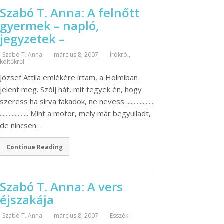
Szabó T. Anna: A felnőtt
gyermek – napló,
jegyzetek –
Szabó T. Anna
március 8, 2007
Írókról,
költőkről
József Attila emlékére írtam, a Holmiban
jelent meg. Szólj hát, mit tegyek én, hogy
szeress ha sírva fakadok, ne nevess ..................
................... Mint a motor, mely már begyulladt,
de nincsen…
Continue Reading
Szabó T. Anna: A vers
éjszakája
Szabó T. Anna
március 8, 2007
Esszék