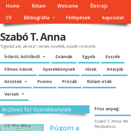
Home
Rólam
Welcome
Életrajz
CV
Bibliográfia
Fellépések
kapcsolat
Szabó T. Anna
"Egyedül azé, aki nézi": versek, novellák, esszék, recenziók.
Írókról, költőkről
Drámák
Egyéb
Esszék
Filmes írások
Gyerekkönyvek
Hírek
Interjúk
Kötetek
Poems
Prózák
Rólam írták
Versek
Friss anyag:
Archives for Gyerekkönyvek
Szabó T. Anna: Ne
Rúgom a
fészbukozz