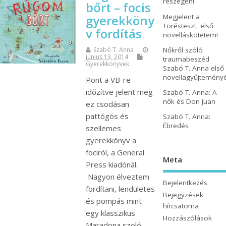
részegen!
bőrt – focis
Megjelent a
gyerekköny
Törésteszt, első
v fordítás
novelláskötetem!
Nőkről szóló
Szabó T. Anna
június 13, 2014
traumabeszéd
Gyerekkönyvek
Szabó T. Anna első
novellagyűjtemény
Pont a VB-re
időzítve jelent meg
Szabó T. Anna: A
nők és Don Juan
ez csodásan
pattógós és
Szabó T. Anna:
Ébredés
szellemes
gyerekkönyv a
fociról, a General
Meta
Press kiadónál.
Nagyon élveztem
Bejelentkezés
fordítani, lendületes
Bejegyzések
és pompás mint
hírcsatorna
egy klasszikus
Hozzászólások
Maradona szoló.