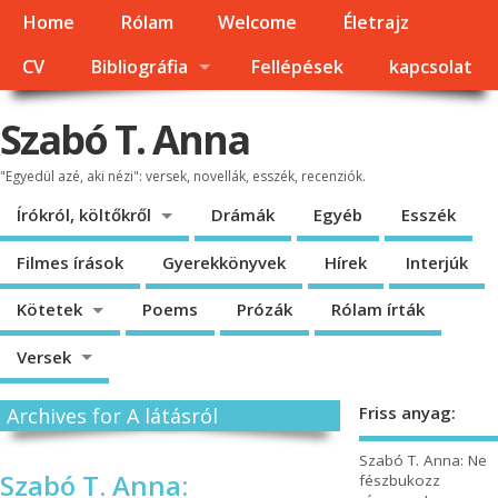
Home
Rólam
Welcome
Életrajz
CV
Bibliográfia
Fellépések
kapcsolat
Szabó T. Anna
"Egyedül azé, aki nézi": versek, novellák, esszék, recenziók.
Írókról, költőkről
Drámák
Egyéb
Esszék
Filmes írások
Gyerekkönyvek
Hírek
Interjúk
Kötetek
Poems
Prózák
Rólam írták
Versek
Friss anyag:
Archives for A látásról
Szabó T. Anna: Ne
Szabó T. Anna:
fészbukozz