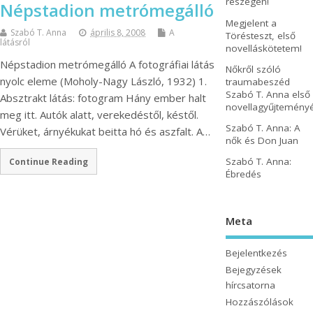
részegen!
Népstadion metrómegálló
Megjelent a
Szabó T. Anna
április 8, 2008
A
Törésteszt, első
látásról
novelláskötetem!
Népstadion metrómegálló A fotográfiai látás
Nőkről szóló
nyolc eleme (Moholy-Nagy László, 1932) 1.
traumabeszéd
Szabó T. Anna első
Absztrakt látás: fotogram Hány ember halt
novellagyűjtemény
meg itt. Autók alatt, verekedéstől, késtől.
Szabó T. Anna: A
Vérüket, árnyékukat beitta hó és aszfalt. A…
nők és Don Juan
Szabó T. Anna:
Continue Reading
Ébredés
Meta
Bejelentkezés
Bejegyzések
hírcsatorna
Hozzászólások