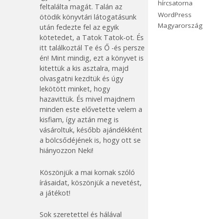
hírcsatorna
feltalálta magát. Talán az
WordPress
ötödik könyvtári látogatásunk
Magyarország
után fedezte fel az egyik
kötetedet, a Tatok Tatok-ot. És
itt találkoztál Te és Ő -és persze
én! Mint mindig, ezt a könyvet is
kitettük a kis asztalra, majd
olvasgatni kezdtük és úgy
lekötött minket, hogy
hazavittük. És mivel majdnem
minden este elővetette velem a
kisfiam, így aztán meg is
vásároltuk, később ajándékként
a bölcsődéjének is, hogy ott se
hiányozzon Neki!
Köszönjük a mai kornak szóló
írásaidat, köszönjük a nevetést,
a játékot!
Sok szeretettel és hálával