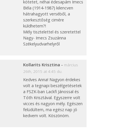
kötetet, néhai édesapám Imecs
Béla (1914-1987) kilencven
hátrahagyott verséből, a
szerkesztőség cimére
küldhetem?!
Mély tisztelettel és szeretettel
Nagy- Imecs Zsuzánna
Székelyudvarhelyről
Kollarits Krisztina
-
március
26th, 2015 at 4:45 du.
Kedves Anna! Nagyon érdekes
volt a tegnapi beszélgetésetek
a FSZK-ban Lackfi Jánossal és
Tóth Krisztával. Egyszerre volt
vicces és nagyon mély. Egészen
felüdültem, ma egész nap jó
kedvem volt. Köszönöm.