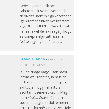
Kedves Anna! Telkiben
találkoztunk személyesen, ahol
dedikáltál nekem egy kötetedet.
Igeretemhez híven készitettem
egy BETLEHEMET Neked, csak
nem erlek el.Kérlek reagálj, hogy
az unnepre eljuttathassam
felétek gyönyörüségemet.
Szabó T. Anna
-
december
23rd, 2014 at 9:50 de.
Jaj, de drága vagy! Csak most
látom az üzenetet, nem is én
láttam meg, hanem a férjem,
aki tudja, hogy néha itt is
szoktam üzenetet kapni. Még
nem késő… Csak még nem
tudom, hogy el tudok-e menni
érte. Hátha mész még Pest felé,