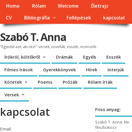
Home
Rólam
Welcome
Életrajz
CV
Bibliográfia
Fellépések
kapcsolat
Szabó T. Anna
"Egyedül azé, aki nézi": versek, novellák, esszék, recenziók.
Írókról, költőkről
Drámák
Egyéb
Esszék
Filmes írások
Gyerekkönyvek
Hírek
Interjúk
Kötetek
Poems
Prózák
Rólam írták
Versek
kapcsolat
Friss anyag:
Szabó T. Anna: Ne
fészbukozz
Email: