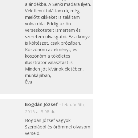
ajándékba. A Senki madara ilyen.
Véletlenül találtam rá, még
mielőtt cikkeket is találtam
volna róla. Eddig az ön
versesköteteit ismertem és
szeretem olvasgatni. Ez a könyv
is költészet, csak prózában.
Köszönöm az élményt, és
köszönöm a tökéletes
illusztrátor választást is.
Minden jót kívánok életében,
munkájában,
Éva
Bogdán József
-
február 5th,
2016 at 5:08 du.
Bogdán József vagyok
Szerbiából és örömmel olvasom
verseid.