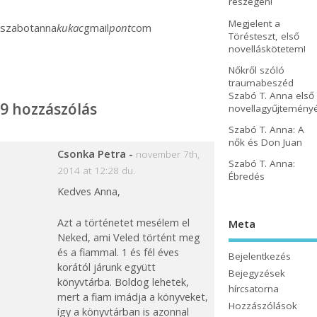
részegen!
Megjelent a
szabotanna
kukac
gmail
pont
com
Törésteszt, első
novelláskötetem!
Nőkről szóló
traumabeszéd
Szabó T. Anna első
9 hozzászólás
novellagyűjtemény
Szabó T. Anna: A
nők és Don Juan
Csonka Petra
-
november 7th,
Szabó T. Anna:
2014 at 12:28 du.
Ébredés
Kedves Anna,
Azt a történetet mesélem el
Meta
Neked, ami Veled történt meg
és a fiammal. 1 és fél éves
Bejelentkezés
korától járunk együtt
Bejegyzések
könyvtárba. Boldog lehetek,
hírcsatorna
mert a fiam imádja a könyveket,
Hozzászólások
így a könyvtárban is azonnal