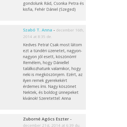
gondolunk Rád, Csonka Petra és
kisfia, Fehér Dániel (Szeged)
Szabó T. Anna
-
december 16th,
2014 at 8:35 de.
Kedves Petra! Csak most látom
ezt a tündéri üzenetet, nagyon-
nagyon jól esett, köszönöm!
Remélem, hogy Dániellel
találkozhatunk valamikor, hogy
neki is megköszönjem. Ezért, az
ilyen remek gyerekekért
érdemes írni. Nagy köszönet
Nektek, és boldog ünnepeket
kívánok! Szeretettel: Anna
Zuborné Agócs Eszter
-
december 21st, 2014 at 6:39 du.