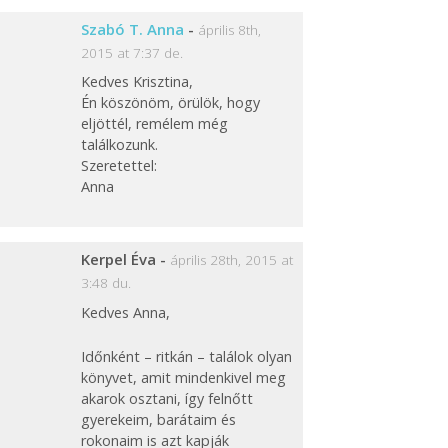
Szabó T. Anna
-
április 8th,
2015 at 7:37 de.
Kedves Krisztina,
Én köszönöm, örülök, hogy
eljöttél, remélem még
találkozunk.
Szeretettel:
Anna
Kerpel Éva
-
április 28th, 2015 at
3:48 du.
Kedves Anna,
Időnként – ritkán – találok olyan
könyvet, amit mindenkivel meg
akarok osztani, így felnőtt
gyerekeim, barátaim és
rokonaim is azt kapják