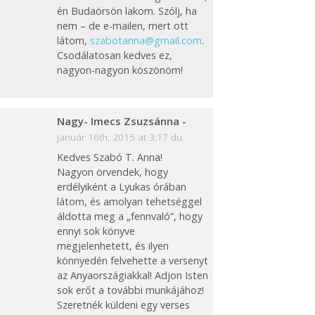
én Budaörsön lakom. Szólj, ha
nem – de e-mailen, mert ott
látom,
szabotanna@gmail.com
.
Csodálatosan kedves ez,
nagyon-nagyon köszönöm!
Nagy- Imecs Zsuzsánna
-
január 16th, 2015 at 3:17 du.
Kedves Szabó T. Anna!
Nagyon örvendek, hogy
erdélyiként a Lyukas órában
látom, és amolyan tehetséggel
áldotta meg a „fennvaló”, hogy
ennyi sok könyve
megjelenhetett, és ilyen
könnyedén felvehette a versenyt
az Anyaországiakkal! Adjon Isten
sok erőt a további munkájához!
Szeretnék küldeni egy verses