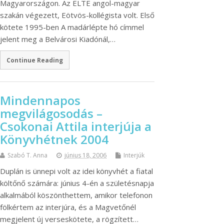
Magyarországon. Az ELTE angol-magyar
szakán végezett, Eötvös-kollégista volt. Első
kötete 1995-ben A madárlépte hó címmel
jelent meg a Belvárosi Kiadónál,…
Continue Reading
Mindennapos
megvilágosodás –
Csokonai Attila interjúja a
Könyvhétnek 2004
Szabó T. Anna
június 18, 2006
Interjúk
Duplán is ünnepi volt az idei könyvhét a fiatal
költőnő számára: június 4-én a születésnapja
alkalmából köszönthettem, amikor telefonon
fölkértem az interjúra, és a Magvetőnél
megjelent új verseskötete, a rögzített…