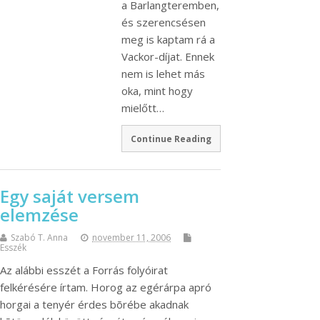
a Barlangteremben,
és szerencsésen
meg is kaptam rá a
Vackor-díjat. Ennek
nem is lehet más
oka, mint hogy
mielőtt…
Continue Reading
Egy saját versem
elemzése
Szabó T. Anna
november 11, 2006
Esszék
Az alábbi esszét a Forrás folyóirat
felkérésére írtam. Horog az egérárpa apró
horgai a tenyér érdes bõrébe akadnak