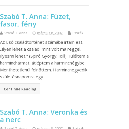
Szabó T. Anna: Füzet,
fasor, fény
Szabó T. Anna
március 8, 2007
Esszék
Az Eső családtörténet számába írtam ezt.
„Ilyen lehet a család, mint volt ma reggel.
Ilyesmi lehet." (Spiró György: Idill) Túléltem a
harminchármat, átléptem a harmincnégybe.
Menthetetlenül felnőttem. Harmincnegyedik
születésnapomra egy…
Continue Reading
Szabó T. Anna: Veronka és
a nerc
Szabó T. Anna
március 8, 2007
Prózák