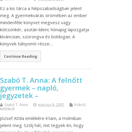
Ez a kis tárca a Népszabadságban jelent
meg. A gyermekvárás örömében az ember
mindenféle könyvet megvesz vagy
kölcsönkér, azután kilenc hónapig lapozgatja
kíváncsian, szorongva és boldogan. A
könyvek túlnyomó része…
Continue Reading
Szabó T. Anna: A felnőtt
gyermek – napló,
jegyzetek –
Szabó T. Anna
március 8, 2007
Írókról,
költőkről
József Attila emlékére írtam, a Holmiban
jelent meg. Szólj hát, mit tegyek én, hogy