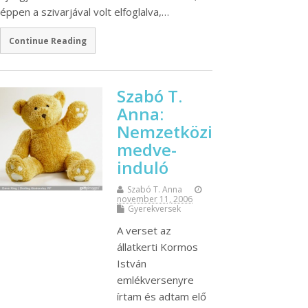
éppen a szivarjával volt elfoglalva,…
Continue Reading
Szabó T.
Anna:
Nemzetközi
medve-
induló
Szabó T. Anna
november 11, 2006
Gyerekversek
A verset az
állatkerti Kormos
István
emlékversenyre
írtam és adtam elő