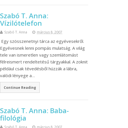
Szabó T. Anna:
Vízilótelefon
Szabó T. Anna
március 8, 2007
Egy szösszenetnyi tárca az egyévesekről.
Egyévesnek lenni pompás mulatság. A világ
tele van ismeretlen vagy szemlátomást
félreismert rendeltetésű tárgyakkal. A zoknit
például csak tévedésből húzzák a lábra,
valódi lényege a…
Continue Reading
Szabó T. Anna: Baba-
filológia
Szabó T. Anna
március 8, 2007