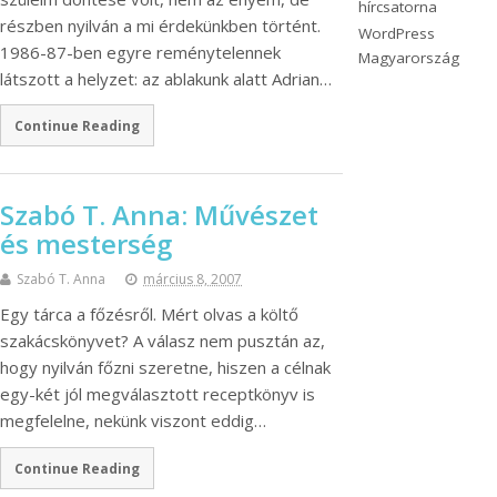
hírcsatorna
részben nyilván a mi érdekünkben történt.
WordPress
1986-87-ben egyre reménytelennek
Magyarország
látszott a helyzet: az ablakunk alatt Adrian…
Continue Reading
Szabó T. Anna: Művészet
és mesterség
Szabó T. Anna
március 8, 2007
Egy tárca a főzésről. Mért olvas a költő
szakácskönyvet? A válasz nem pusztán az,
hogy nyilván főzni szeretne, hiszen a célnak
egy-két jól megválasztott receptkönyv is
megfelelne, nekünk viszont eddig…
Continue Reading