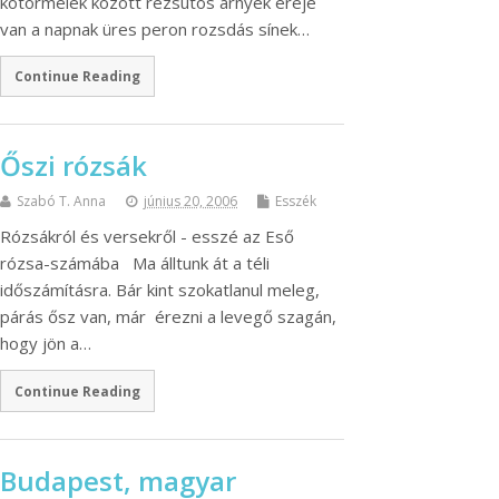
kõtörmelék között rézsútos árnyék ereje
van a napnak üres peron rozsdás sínek…
Continue Reading
Őszi rózsák
Szabó T. Anna
június 20, 2006
Esszék
Rózsákról és versekről - esszé az Eső
rózsa-számába Ma álltunk át a téli
időszámításra. Bár kint szokatlanul meleg,
párás ősz van, már érezni a levegő szagán,
hogy jön a…
Continue Reading
Budapest, magyar