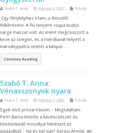
Szabó T. Anna
március 8, 2007
Prózák
Egy fényképhez írtam, a Beszélő
felkérésére. A fiú tenyere csupa büdös
sárga maszat volt. Az imént megcsúszott a
keze az üvegen, és a mérőkanál helyett a
márványpultra ömlött a kénpor.…
Continue Reading
Szabó T. Anna:
Vénasszonyok nyara
Szabó T. Anna
március 7, 2007
Prózák
Egyik első prózai írásom. - Megtaláltam.
Petri Barna letette a kávéscsészét és
hitetlenkedő mosollyal felnézett az
újságjából: - Na és hol van? Keresi Arnold, aki