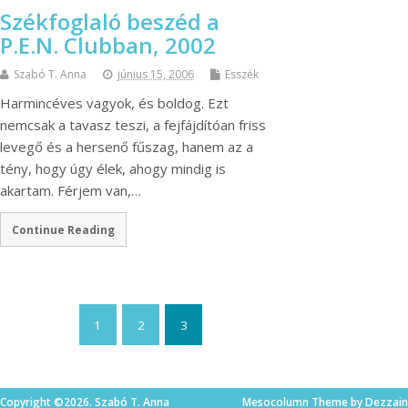
Székfoglaló beszéd a
P.E.N. Clubban, 2002
Szabó T. Anna
június 15, 2006
Esszék
Harmincéves vagyok, és boldog. Ezt
nemcsak a tavasz teszi, a fejfájdítóan friss
levegő és a hersenő fűszag, hanem az a
tény, hogy úgy élek, ahogy mindig is
akartam. Férjem van,…
Continue Reading
1
2
3
Copyright ©2026. Szabó T. Anna
Mesocolumn Theme by Dezzain