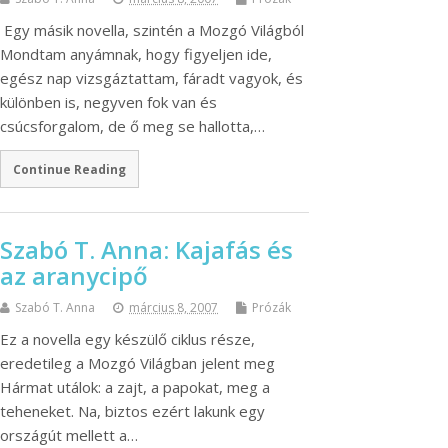
Egy másik novella, szintén a Mozgó Világból
Mondtam anyámnak, hogy figyeljen ide,
egész nap vizsgáztattam, fáradt vagyok, és
különben is, negyven fok van és
csúcsforgalom, de ő meg se hallotta,…
Continue Reading
Szabó T. Anna: Kajafás és
az aranycipő
Szabó T. Anna
március 8, 2007
Prózák
Ez a novella egy készülő ciklus része,
eredetileg a Mozgó Világban jelent meg
Hármat utálok: a zajt, a papokat, meg a
teheneket. Na, biztos ezért lakunk egy
országút mellett a…