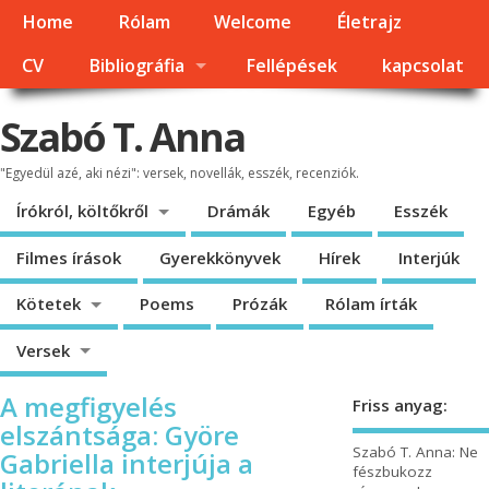
Home
Rólam
Welcome
Életrajz
CV
Bibliográfia
Fellépések
kapcsolat
Szabó T. Anna
"Egyedül azé, aki nézi": versek, novellák, esszék, recenziók.
Írókról, költőkről
Drámák
Egyéb
Esszék
Filmes írások
Gyerekkönyvek
Hírek
Interjúk
Kötetek
Poems
Prózák
Rólam írták
Versek
A megfigyelés
Friss anyag:
elszántsága: Györe
Szabó T. Anna: Ne
Gabriella interjúja a
fészbukozz