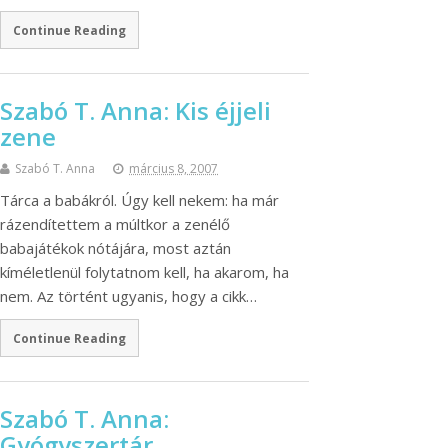
Continue Reading
Szabó T. Anna: Kis éjjeli
zene
Szabó T. Anna
március 8, 2007
Tárca a babákról. Úgy kell nekem: ha már
rázendítettem a múltkor a zenélő
babajátékok nótájára, most aztán
kíméletlenül folytatnom kell, ha akarom, ha
nem. Az történt ugyanis, hogy a cikk…
Continue Reading
Szabó T. Anna:
Gyógyszertár