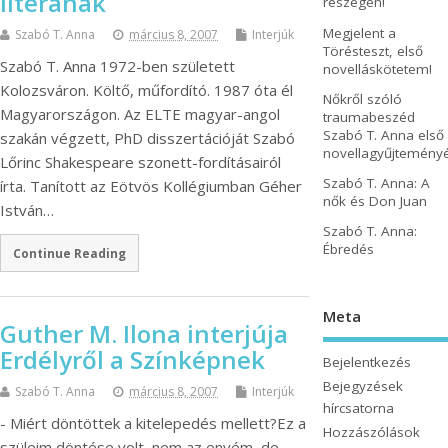
literának
részegen!
Megjelent a
Szabó T. Anna
március 8, 2007
Interjúk
Törésteszt, első
Szabó T. Anna 1972-ben született
novelláskötetem!
Kolozsváron. Költő, műfordító. 1987 óta él
Nőkről szóló
Magyarországon. Az ELTE magyar-angol
traumabeszéd
Szabó T. Anna első
szakán végzett, PhD disszertációját Szabó
novellagyűjtemény
Lőrinc Shakespeare szonett-fordításairól
Szabó T. Anna: A
írta. Tanított az Eötvös Kollégiumban Géher
nők és Don Juan
István…
Szabó T. Anna:
Ébredés
Continue Reading
Meta
Guther M. Ilona interjúja
Erdélyről a Színképnek
Bejelentkezés
Bejegyzések
Szabó T. Anna
március 8, 2007
Interjúk
hírcsatorna
- Miért döntöttek a kitelepedés mellett?Ez a
Hozzászólások
szüleim döntése volt, nem az enyém, de