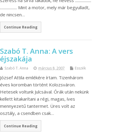
szeress ha sírva fakadok, ne nevess ..................
................... Mint a motor, mely már begyulladt,
de nincsen…
Continue Reading
Szabó T. Anna: A vers
éjszakája
Szabó T. Anna
március 8, 2007
Esszék
József Attila emlékére írtam. Tizenhárom
éves koromban történt Kolozsváron.
Hetesek voltunk Julcsával. Órák után nekünk
kellett kitakarítani a régi, magas, íves
mennyezetű tantermet. Üres volt az
osztály, a csendben csak…
Continue Reading