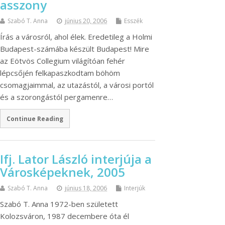
asszony
Szabó T. Anna
június 20, 2006
Esszék
Írás a városról, ahol élek. Eredetileg a Holmi
Budapest-számába készült Budapest! Mire
az Eötvös Collegium világítóan fehér
lépcsőjén felkapaszkodtam böhöm
csomagjaimmal, az utazástól, a városi portól
és a szorongástól pergamenre…
Continue Reading
Ifj. Lator László interjúja a
Városképeknek, 2005
Szabó T. Anna
június 18, 2006
Interjúk
Szabó T. Anna 1972-ben született
Kolozsváron, 1987 decembere óta él