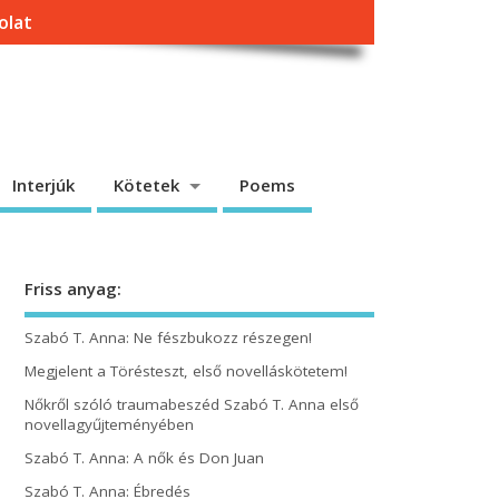
olat
Interjúk
Kötetek
Poems
Friss anyag:
Szabó T. Anna: Ne fészbukozz részegen!
Megjelent a Törésteszt, első novelláskötetem!
Nőkről szóló traumabeszéd Szabó T. Anna első
novellagyűjteményében
Szabó T. Anna: A nők és Don Juan
Szabó T. Anna: Ébredés