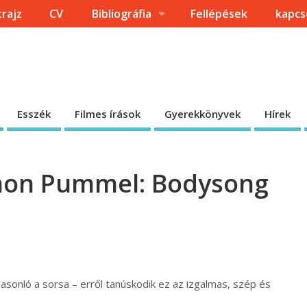
trajz
CV
Bibliográfia
Fellépések
kapcs
Esszék
Filmes írások
Gyerekkönyvek
Hírek
imon Pummel: Bodysong
sonló a sorsa – erről tanúskodik ez az izgalmas, szép és