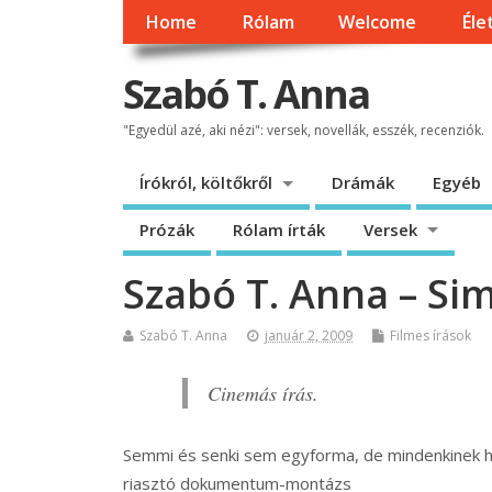
Home
Rólam
Welcome
Éle
Szabó T. Anna
"Egyedül azé, aki nézi": versek, novellák, esszék, recenziók.
Írókról, költőkről
Drámák
Egyéb
Prózák
Rólam írták
Versek
Szabó T. Anna – S
Szabó T. Anna
január 2, 2009
Filmes írások
Cinemás írás.
Semmi és senki sem egyforma, de mindenkinek ha
riasztó dokumentum-montázs