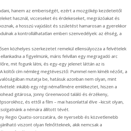
dani, hanem az emberiségét, ezért a mozgókép kezdeteitől
ételeket használ, vicceseket és érdekeseket, megrázóakat és
koznak, a hosszú vajúdást és születést hamarosan a gyerekkor
dulnak a kontrollálhatatlan emberi szenvedélyek: az éhség, a
sen közhelyes szerkezetet remekül ellensúlyozza a felvételek
ellankadna a figyelmünk, máris felvillan egy megragadó arc
őre, mit fogunk látni, és egy-egy jelenet láttán az is
 költői cím némileg megtévesztő: Pummel nem kíméli nézőit, a
s valóságában mutatja be, hatásuk azonban nem olyan, mint
ételé: inkább egy régi némafilmére emlékeztet, hiszen a
diohead gitárosa, Jonny Greenwood találó és érzékeny,
orokhoz, és ettől a film – mai hasonlattal élve –kicsit olyan,
olgatnánk a némára állított tévét.
ey Regio Quatsi-sorozatára, de nyersebb és közvetlenebb
ajánlható viszont olyan felnőtteknek, akik nemcsak a