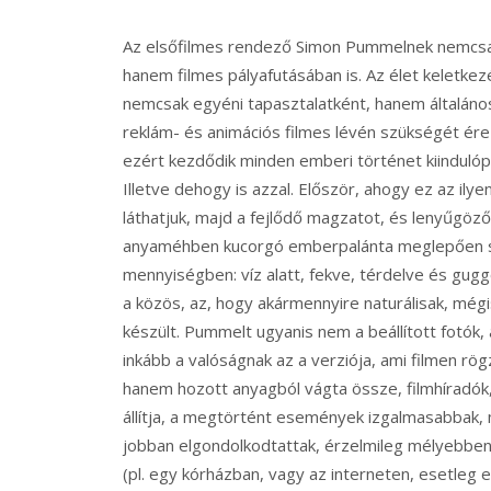
Az elsőfilmes rendező Simon Pummelnek nemcsak 
hanem filmes pályafutásában is. Az élet keletk
nemcsak egyéni tapasztalatként, hanem általáno
reklám- és animációs filmes lévén szükségét ér
ezért kezdődik minden emberi történet kiindulóp
Illetve dehogy is azzal. Először, ahogy ez az ily
láthatjuk, majd a fejlődő magzatot, és lenyűgö
anyaméhben kucorgó emberpalánta meglepően sok
mennyiségben: víz alatt, fekve, térdelve és gugg
a közös, az, hogy akármennyire naturálisak, még
készült. Pummelt ugyanis nem a beállított fotók
inkább a valóságnak az a verziója, ami filmen r
hanem hozott anyagból vágta össze, filmhíradók
állítja, a megtörtént események izgalmasabbak,
jobban elgondolkodtattak, érzelmileg mélyebben
(pl. egy kórházban, vagy az interneten, esetleg e