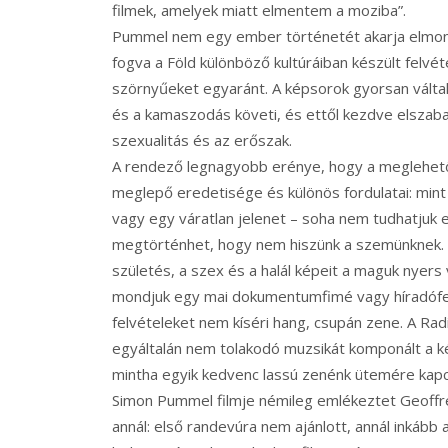
filmek, amelyek miatt elmentem a moziba”.
Pummel nem egy ember történetét akarja elmon
fogva a Föld különböző kultúráiban készült felv
szörnyűeket egyaránt. A képsorok gyorsan válta
és a kamaszodás követi, és ettől kezdve elszaba
szexualitás és az erőszak.
A rendező legnagyobb erénye, hogy a meglehető
meglepő eredetisége és különös fordulatai: mint 
vagy egy váratlan jelenet – soha nem tudhatjuk el
megtörténhet, hogy nem hiszünk a szemünknek. A
születés, a szex és a halál képeit a maguk nyer
mondjuk egy mai dokumentumfimé vagy híradófelv
felvételeket nem kíséri hang, csupán zene. A Ra
egyáltalán nem tolakodó muzsikát komponált a képs
mintha egyik kedvenc lassú zenénk ütemére kapcs
Simon Pummel filmje némileg emlékeztet Geoffr
annál: első randevúra nem ajánlott, annál inkább 