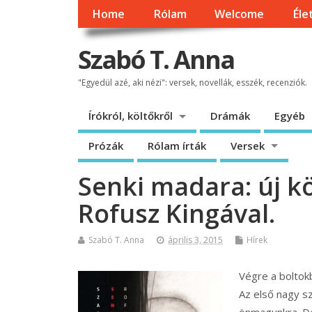
Home
Rólam
Welcome
Éle
Szabó T. Anna
"Egyedül azé, aki nézi": versek, novellák, esszék, recenziók.
Írókról, költőkről
Drámák
Egyéb
Prózák
Rólam írták
Versek
Senki madara: új k
Rofusz Kingával.
Szabó T. Anna
április 3, 2015
Hírek
Végre a boltok
Az első nagy s
önmagunkra. De 