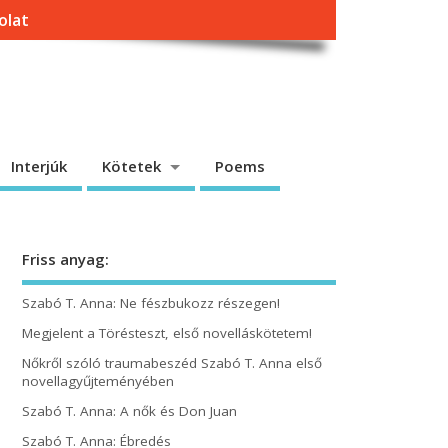
olat
Interjúk
Kötetek
Poems
Friss anyag:
Szabó T. Anna: Ne fészbukozz részegen!
Megjelent a Törésteszt, első novelláskötetem!
Nőkről szóló traumabeszéd Szabó T. Anna első
novellagyűjteményében
Szabó T. Anna: A nők és Don Juan
Szabó T. Anna: Ébredés