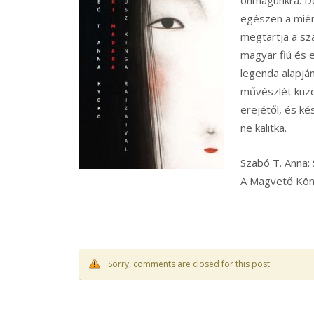
egészen a mién
megtartja a sz
magyar fiú és 
legenda alapján
művészlét küzd
erejétől, és ké
ne kalitka.
Szabó T. Anna: 
A Magvető Köny
Sorry, comments are closed for this post