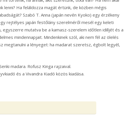
k lenni? Ha feláldozza magát értünk, de közben mégis
abadságát? Szabó T. Anna (japán nevén Kyoko) egy érzékeny
egy rejtélyes japán festőlány szerelméről mesél egy keleti
, egyszerre mutatva be a kamasz-szerelem időtlen idilljét és a
elmes mindennapjait. Mindenkinek szól, aki nem fél az ölelés
sz megtanulni a lényeget: ha madarat szeretsz, égbolt legyél,
Senki madara. Rofusz Kinga rajzaival.
vkiadó és a Vivandra Kiadó közös kiadása.