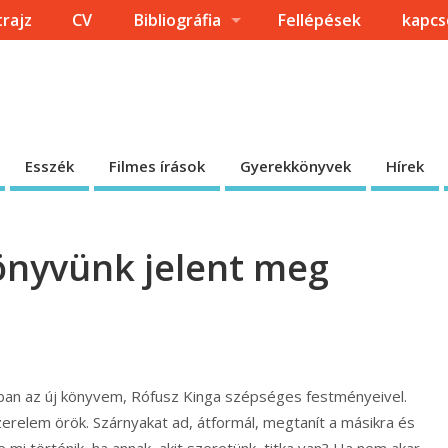
trajz
CV
Bibliográfia
Fellépések
kapcs
Esszék
Filmes írások
Gyerekkönyvek
Hírek
önyvünk jelent meg
ban az új könyvem, Rófusz Kinga szépséges festményeivel.
zerelem örök. Szárnyakat ad, átformál, megtanít a másikra és
mi történik, ha annak, akit szeretünk, titka van? Ha nem akar