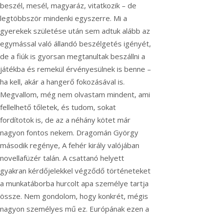
beszél, mesél, magyaráz, vitatkozik – de
legtöbbször mindenki egyszerre. Mi a
gyerekek születése után sem adtuk alább az
egymással való állandó beszélgetés igényét,
de a fiúk is gyorsan megtanultak beszállni a
játékba és remekül érvényesülnek is benne –
ha kell, akár a hangerő fokozásával is.
Megvallom, még nem olvastam mindent, ami
fellelhető tőletek, és tudom, sokat
fordítotok is, de az a néhány kötet már
nagyon fontos nekem. Dragomán György
második regénye, A fehér király valójában
novellafüzér talán. A csattanó helyett
gyakran kérdőjelekkel végződő történeteket
a munkatáborba hurcolt apa személye tartja
össze. Nem gondolom, hogy konkrét, mégis
nagyon személyes mű ez. Európának ezen a