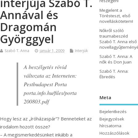
interjúja Szabó T.
részegen!
Megjelent a
Annával és
Törésteszt, első
novelláskötetem!
Dragomán
Nőkről szóló
Györggyel
traumabeszéd
Szabó T. Anna első
novellagyűjtemény
Szabó T. Anna
január 1, 2009
Interjúk
Szabó T. Anna: A
nők és Don Juan
A beszélgetés rövid
Szabó T. Anna:
változata az Interneten:
Ébredés
Pestbudapest Porta
porta.info.hu/files/porta
Meta
200803.pdf
Bejelentkezés
Hogy lesz az „íróházaspár”? Benneteket az
Bejegyzések
hírcsatorna
irodalom hozott össze?
Hozzászólások
– A megismerkedésünket inkább a