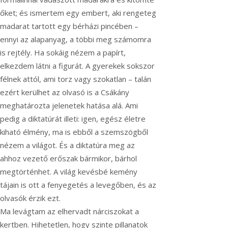
őket; és ismertem egy embert, aki rengeteg
madarat tartott egy bérházi pincében –
ennyi az alapanyag, a többi meg számomra
is rejtély. Ha sokáig nézem a papírt,
elkezdem látni a figurát. A gyerekek sokszor
félnek attól, ami torz vagy szokatlan – talán
ezért kerülhet az olvasó is a Csákány
meghatározta jelenetek hatása alá. Ami
pedig a diktatúrát illeti: igen, egész életre
kiható élmény, ma is ebből a szemszögből
nézem a világot. És a diktatúra meg az
ahhoz vezető erőszak bármikor, bárhol
megtörténhet. A világ kevésbé kemény
tájain is ott a fenyegetés a levegőben, és az
olvasók érzik ezt.
Ma levágtam az elhervadt nárciszokat a
kertben. Hihetetlen, hogy szinte pillanatok