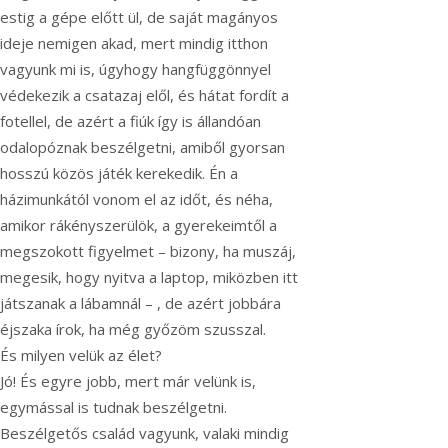
estig a gépe előtt ül, de saját magányos
ideje nemigen akad, mert mindig itthon
vagyunk mi is, úgyhogy hangfüggönnyel
védekezik a csatazaj elől, és hátat fordít a
fotellel, de azért a fiúk így is állandóan
odalopóznak beszélgetni, amiből gyorsan
hosszú közös játék kerekedik. Én a
házimunkától vonom el az időt, és néha,
amikor rákényszerülök, a gyerekeimtől a
megszokott figyelmet – bizony, ha muszáj,
megesik, hogy nyitva a laptop, miközben itt
játszanak a lábamnál – , de azért jobbára
éjszaka írok, ha még győzöm szusszal.
És milyen velük az élet?
Jó! És egyre jobb, mert már velünk is,
egymással is tudnak beszélgetni.
Beszélgetős család vagyunk, valaki mindig