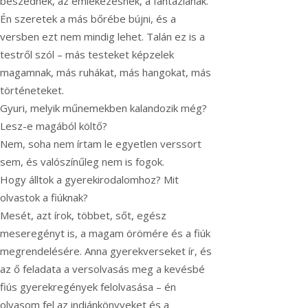
beszédnek, az emlékezésnek, a fantáziának.
Én szeretek a más bőrébe bújni, és a
versben ezt nem mindig lehet. Talán ez is a
testről szól – más testeket képzelek
magamnak, más ruhákat, más hangokat, más
történeteket.
Gyuri, melyik műnemekben kalandozik még?
Lesz-e magából költő?
Nem, soha nem írtam le egyetlen verssort
sem, és valószínűleg nem is fogok.
Hogy álltok a gyerekirodalomhoz? Mit
olvastok a fiúknak?
Mesét, azt írok, többet, sőt, egész
meseregényt is, a magam örömére és a fiúk
megrendelésére. Anna gyerekverseket ír, és
az ő feladata a versolvasás meg a kevésbé
fiús gyerekregények felolvasása – én
olvasom fel az indiánkönyveket és a