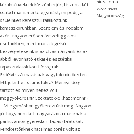
hírcsatorna
körülményeknek köszönhetjük, hiszen a két
WordPress
család már ismerte egymást, mi pedig a
Magyarország
szüleinken keresztül találkoztunk
kamaszkorunkban. Szerelem és irodalom
azért nagyon erősen összefügg a mi
esetünkben, mert már a legelső
beszélgetéseink is az olvasmányaink és az
abból levonható etikai és esztétikai
tapasztalatok körül forogtak.
Erdélyi származásúak vagytok mindketten.
Mit jelent ez számotokra? Mennyi ideig
tartott és milyen nehéz volt
meggyökerezni? Szoktatok-e „hazamenni”?
– Mi egymásban gyökereztünk meg. Nagyon
jó, hogy nem kell magyarázni a másiknak a
párhuzamos gyerekkori tapasztalatokat.
Mindkettőnknek hatalmas törés volt az