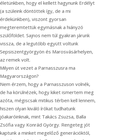
életünkben, hogy el kellett hagynunk Erdélyt
(a szüleink döntöttek így, de a mi
érdekünkben), viszont gyorsan
megteremtettük egymásnak a hiányzó
szülőföldet. Sajnos nem túl gyakran járunk
vissza, de a legutóbb együtt voltunk
Sepsiszentgyörgyön és Marosvásárhelyen,
az remek volt.
Milyen út vezet a Parnasszusra ma
Magyarországon?
Nem érzem, hogy a Parnasszuson volnék,
de ha körülnézek, hogy kiket ismertem meg
azóta, mégiscsak mitikus térben kell lennem,
hiszen olyan kiváló írókat tudhatunk
jóakaróinknak, mint Takács Zsuzsa, Balla
Zsófia vagy Konrád György. Rengeteg jót
kaptunk a minket megelőző generációktól,