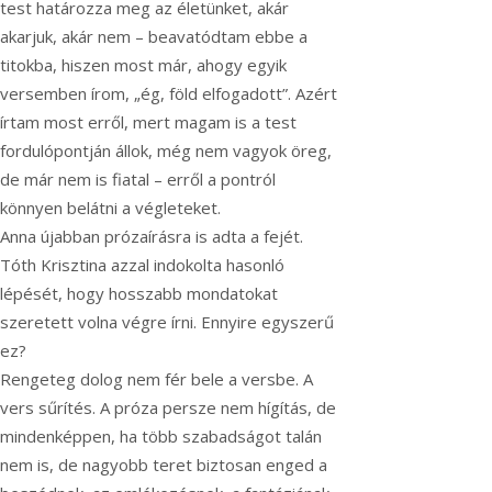
test határozza meg az életünket, akár
akarjuk, akár nem – beavatódtam ebbe a
titokba, hiszen most már, ahogy egyik
versemben írom, „ég, föld elfogadott”. Azért
írtam most erről, mert magam is a test
fordulópontján állok, még nem vagyok öreg,
de már nem is fiatal – erről a pontról
könnyen belátni a végleteket.
Anna újabban prózaírásra is adta a fejét.
Tóth Krisztina azzal indokolta hasonló
lépését, hogy hosszabb mondatokat
szeretett volna végre írni. Ennyire egyszerű
ez?
Rengeteg dolog nem fér bele a versbe. A
vers sűrítés. A próza persze nem hígítás, de
mindenképpen, ha több szabadságot talán
nem is, de nagyobb teret biztosan enged a