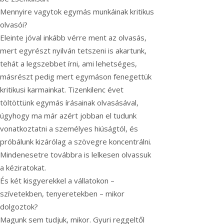
Mennyire vagytok egymás munkáinak kritikus
olvasói?
Eleinte jóval inkább vérre ment az olvasás,
mert egyrészt nyilván tetszeni is akartunk,
tehát a legszebbet írni, ami lehetséges,
másrészt pedig mert egymáson fenegettük
kritikusi karmainkat. Tizenkilenc évet
töltöttünk egymás írásainak olvasásával,
úgyhogy ma már azért jobban el tudunk
vonatkoztatni a személyes hiúságtól, és
próbálunk kizárólag a szövegre koncentrálni.
Mindenesetre továbbra is lelkesen olvassuk
a kéziratokat.
És két kisgyerekkel a vállatokon –
szívetekben, tenyeretekben – mikor
dolgoztok?
Magunk sem tudjuk, mikor. Gyuri reggeltől