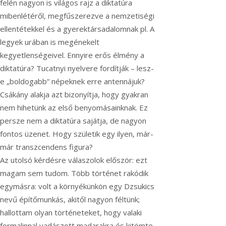
felén nagyon is világos rajz a diktatúra
mibenlétéről, megfűszerezve a nemzetiségi
ellentétekkel és a gyerektársadalomnak pl. A
legyek urában is megénekelt
kegyetlenségeivel. Ennyire erős élmény a
diktatúra? Tucatnyi nyelvere fordítják – lesz-
e „boldogabb” népeknek erre antennájuk?
Csákány alakja azt bizonyítja, hogy gyakran
nem hihetünk az első benyomásainknak. Ez
persze nem a diktatúra sajátja, de nagyon
fontos üzenet. Hogy születik egy ilyen, már-
már transzcendens figura?
Az utolsó kérdésre válaszolok először: ezt
magam sem tudom. Több történet rakódik
egymásra: volt a környékünkön egy Dzsukics
nevű építőmunkás, akitől nagyon féltünk;
hallottam olyan történeteket, hogy valaki
formalinnal vadászott madarakra és kitömte