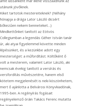
amit lassanként már illene visszaadnunk az
utánunk jövőknek.
Kiket tartotok mestereiteknek? (Néhány
hónapja a drága Lator László dicsért
bőkezűen nekem benneteket…)
Mindkettőnket tanított az Eötvös
Collegiumban a legendás Géher István tanár
úr, aki atyai figyelemmel követte minden
lépésünket, és a kezünkbe adott egy
mesterséget: a műfordítást. Költőként ő
volt a mesterem, valamint Lator László, aki
nemcsak évekig tanított a versírás és
versfordítás művészetére, hanem első
kötetem megjelenését is neki köszönhetem,
mert ő ajánlotta a Belvárosi Könyvkiadónak,
1995-ben. A regényírás fogásait
regényelemző óráin Takács Ferenc mutatta
be zseniálisan.