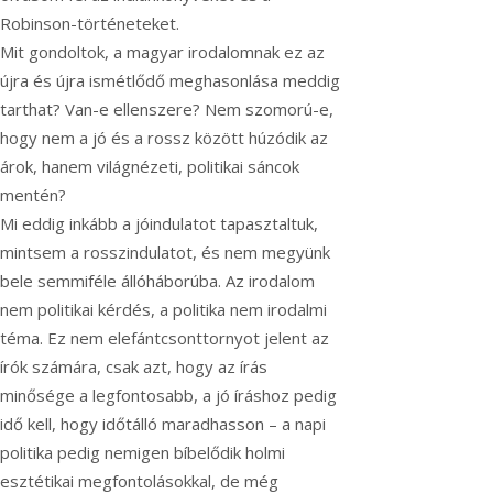
Robinson-történeteket.
Mit gondoltok, a magyar irodalomnak ez az
újra és újra ismétlődő meghasonlása meddig
tarthat? Van-e ellenszere? Nem szomorú-e,
hogy nem a jó és a rossz között húzódik az
árok, hanem világnézeti, politikai sáncok
mentén?
Mi eddig inkább a jóindulatot tapasztaltuk,
mintsem a rosszindulatot, és nem megyünk
bele semmiféle állóháborúba. Az irodalom
nem politikai kérdés, a politika nem irodalmi
téma. Ez nem elefántcsonttornyot jelent az
írók számára, csak azt, hogy az írás
minősége a legfontosabb, a jó íráshoz pedig
idő kell, hogy időtálló maradhasson – a napi
politika pedig nemigen bíbelődik holmi
esztétikai megfontolásokkal, de még