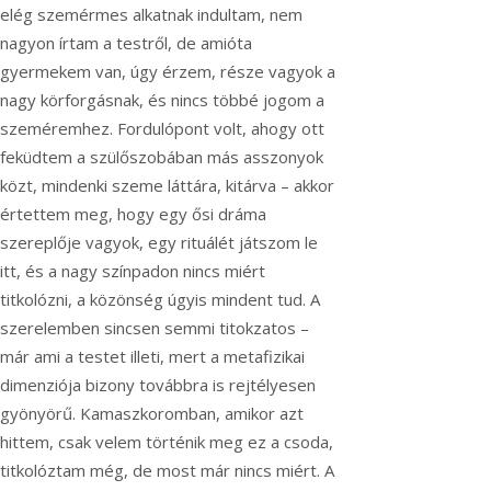
elég szemérmes alkatnak indultam, nem
nagyon írtam a testről, de amióta
gyermekem van, úgy érzem, része vagyok a
nagy körforgásnak, és nincs többé jogom a
szeméremhez. Fordulópont volt, ahogy ott
feküdtem a szülőszobában más asszonyok
közt, mindenki szeme láttára, kitárva – akkor
értettem meg, hogy egy ősi dráma
szereplője vagyok, egy rituálét játszom le
itt, és a nagy színpadon nincs miért
titkolózni, a közönség úgyis mindent tud. A
szerelemben sincsen semmi titokzatos –
már ami a testet illeti, mert a metafizikai
dimenziója bizony továbbra is rejtélyesen
gyönyörű. Kamaszkoromban, amikor azt
hittem, csak velem történik meg ez a csoda,
titkolóztam még, de most már nincs miért. A