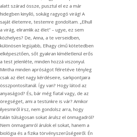
alatt szárad össze, pusztul el ez a már
hidegben kinyíló, sokáig ragyogó virág! A
saját életemre, testemre gondoltam. „Elhull
a virág, eliramlik az élet” – ugye, ez sem
közhelyes? De, Anna, a te verseidben,
különösen legújabb, Elhagy című kötetedben
elképesztően, sőt gyakran kíméletlenül erős
a test jelenléte, minden hozzá viszonyul.
Mintha minden apróságot félretéve tényleg
csak az élet nagy kérdéseire, sarkpontjaira
összpontosítanál. Így van? Hogy látod az
anyaságod? És, bár még fiatal vagy, de az
öregséget, ami a testünkre is vár? Amikor
ilyesmiről írsz, nem gondolsz arra, hogy
talán túlságosan sokat árulsz el önmagadról?
Nem önmagamról árulok el sokat, hanem a
biológia és a fizika törvényszerűségeiről. Én