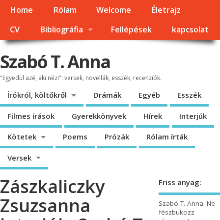
Home
Rólam
Welcome
Életrajz
CV
Bibliográfia
Fellépések
kapcsolat
Szabó T. Anna
"Egyedül azé, aki nézi": versek, novellák, esszék, recenziók.
Írókról, költőkről
Drámák
Egyéb
Esszék
Filmes írások
Gyerekkönyvek
Hírek
Interjúk
Kötetek
Poems
Prózák
Rólam írták
Versek
Zászkaliczky
Friss anyag:
Zsuzsanna
Szabó T. Anna: Ne
fészbukozz