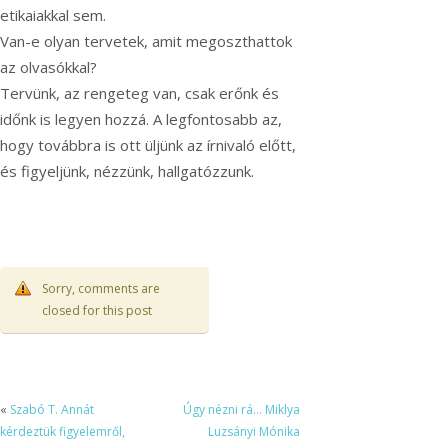
etikaiakkal sem.
Van-e olyan tervetek, amit megoszthattok
az olvasókkal?
Tervünk, az rengeteg van, csak erőnk és
időnk is legyen hozzá. A legfontosabb az,
hogy továbbra is ott üljünk az írnivaló előtt,
és figyeljünk, nézzünk, hallgatózzunk.
Sorry, comments are
closed for this post
«
Szabó T. Annát
Úgy nézni rá… Miklya
kérdeztük figyelemről,
Luzsányi Mónika