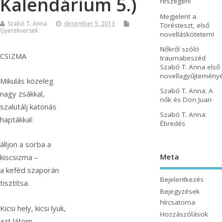
Kalendárium 5.)
részegen!
Megjelent a
Szabó T. Anna
december 5, 2013
Törésteszt, első
Gyerekversek
novelláskötetem!
Nőkről szóló
CSIZMA
traumabeszéd
Szabó T. Anna első
novellagyűjtemény
Mikulás közeleg
Szabó T. Anna: A
nagy zsákkal,
nők és Don Juan
szalutálj katonás
Szabó T. Anna:
haptákkal:
Ébredés
álljon a sorba a
Meta
kiscsizma –
a keféd szaporán
Bejelentkezés
tisztítsa.
Bejegyzések
hírcsatorna
Kicsi hely, kicsi lyuk,
Hozzászólások
azt látom –