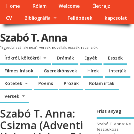
Home
Rólam
Welcome
Életrajz
CV
Bibliográfia
Fellépések
kapcsolat
Szabó T. Anna
"Egyedül azé, aki nézi": versek, novellák, esszék, recenziók.
Írókról, költőkről
Drámák
Egyéb
Esszék
Filmes írások
Gyerekkönyvek
Hírek
Interjúk
Kötetek
Poems
Prózák
Rólam írták
Versek
Szabó T. Anna:
Friss anyag:
Csizma (Adventi
Szabó T. Anna: Ne
fészbukozz