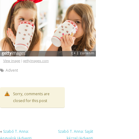
View image
|
gettyimages.com
Advent
Sorry, comments are
closed for this post
«
Szabó T. Anna:
Szabó T. Anna: Saját
Angyalok (Adventi
kézzel (Adventi