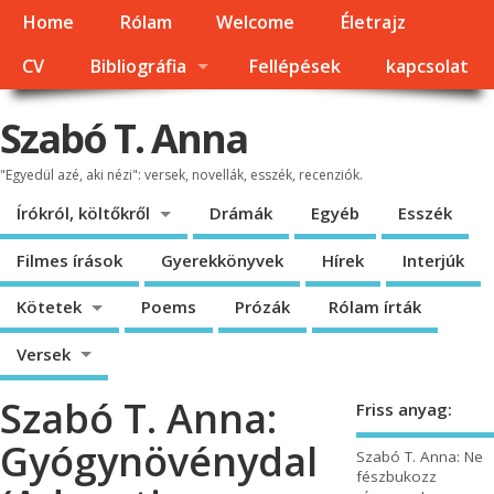
Home
Rólam
Welcome
Életrajz
CV
Bibliográfia
Fellépések
kapcsolat
Szabó T. Anna
"Egyedül azé, aki nézi": versek, novellák, esszék, recenziók.
Írókról, költőkről
Drámák
Egyéb
Esszék
Filmes írások
Gyerekkönyvek
Hírek
Interjúk
Kötetek
Poems
Prózák
Rólam írták
Versek
Szabó T. Anna:
Friss anyag:
Gyógynövénydal
Szabó T. Anna: Ne
fészbukozz