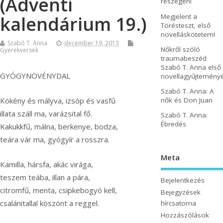
(Adventi
részegen!
Megjelent a
kalendárium 19.)
Törésteszt, első
novelláskötetem!
Szabó T. Anna
december 19, 2013
Nőkről szóló
Gyerekversek
traumabeszéd
Szabó T. Anna első
GYÓGYNÖVÉNYDAL
novellagyűjtemény
Szabó T. Anna: A
nők és Don Juan
Kökény és mályva, izsóp és vasfű
illata száll ma, varázsital fő.
Szabó T. Anna:
Ébredés
Kakukkfű, málna, berkenye, bodza,
teára vár ma, gyógyír a rosszra.
Meta
Kamilla, hársfa, akác virága,
teszem teába, illan a pára,
Bejelentkezés
citromfű, menta, csipkebogyó kell,
Bejegyzések
csalánitallal köszönt a reggel.
hírcsatorna
Hozzászólások