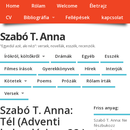
Home
Rólam
Welcome
Életrajz
CV
Bibliográfia
Fellépések
kapcsolat
Szabó T. Anna
"Egyedül azé, aki nézi": versek, novellák, esszék, recenziók.
Írókról, költőkről
Drámák
Egyéb
Esszék
Filmes írások
Gyerekkönyvek
Hírek
Interjúk
Kötetek
Poems
Prózák
Rólam írták
Versek
Szabó T. Anna:
Friss anyag:
Tél (Adventi
Szabó T. Anna: Ne
fészbukozz