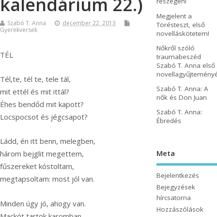
kalendárium 22.)
részegen!
Megjelent a
Szabó T. Anna
december 22, 2013
Törésteszt, első
Gyerekversek
novelláskötetem!
Nőkről szóló
TÉL
traumabeszéd
Szabó T. Anna első
novellagyűjtemény
Tél,te, tél te, tele tál,
Szabó T. Anna: A
mit ettél és mit ittál?
nők és Don Juan
Éhes bendőd mit kapott?
Szabó T. Anna:
Locspocsot és jégcsapot?
Ébredés
Ládd, én itt benn, melegben,
Meta
három bejglit megettem,
fűszereket kóstoltam,
Bejelentkezés
megtapsoltam: most jól van.
Bejegyzések
hírcsatorna
Minden úgy jó, ahogy van.
Hozzászólások
Mackót tartok karomban,