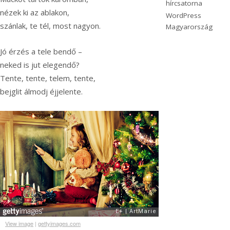
hírcsatorna
nézek ki az ablakon,
WordPress
szánlak, te tél, most nagyon.
Magyarország
Jó érzés a tele bendő –
neked is jut elegendő?
Tente, tente, telem, tente,
bejglit álmodj éjjelente.
View image
|
gettyimages.com