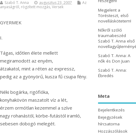
részegen!
Szabó T. Anna
augusztus 23, 2007
Az
anyaságról
,
rögzített mozgás
,
Versek
Megjelent a
Törésteszt, első
novelláskötetem!
GYERMEK
Nőkről szóló
traumabeszéd
I.
Szabó T. Anna első
novellagyűjtemény
Tágas, időtlen élete mellett
Szabó T. Anna: A
megiramodott az enyém,
nők és Don Juan
átzakatol, mint a réten az expressz,
Szabó T. Anna:
Ébredés
pedig az a gyönyörű, kusza fű csupa fény.
Néki bogárka, rigófióka,
Meta
konyhakövön maszatolt víz a lét,
érzem ormótlan kezemmel a szíve
Bejelentkezés
nagy rohanástól, körbe-futástól iramló,
Bejegyzések
sebesen dobogó melegét.
hírcsatorna
Hozzászólások