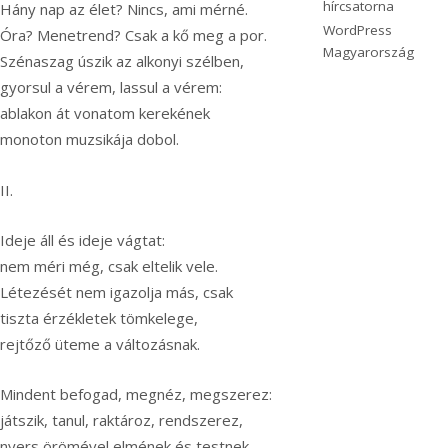
hírcsatorna
Hány nap az élet? Nincs, ami mérné.
WordPress
Óra? Menetrend? Csak a kő meg a por.
Magyarország
Szénaszag úszik az alkonyi szélben,
gyorsul a vérem, lassul a vérem:
ablakon át vonatom kerekének
monoton muzsikája dobol.
II.
Ideje áll és ideje vágtat:
nem méri még, csak eltelik vele.
Létezését nem igazolja más, csak
tiszta érzékletek tömkelege,
rejtőző üteme a változásnak.
Mindent befogad, megnéz, megszerez:
játszik, tanul, raktároz, rendszerez,
nyers örömével elmének és testnek.