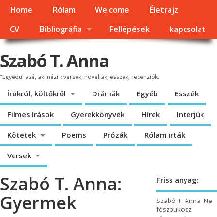
Home
Rólam
Welcome
Életrajz
CV
Bibliográfia
Fellépések
kapcsolat
Szabó T. Anna
"Egyedül azé, aki nézi": versek, novellák, esszék, recenziók.
Írókról, költőkről
Drámák
Egyéb
Esszék
Filmes írások
Gyerekkönyvek
Hírek
Interjúk
Kötetek
Poems
Prózák
Rólam írták
Versek
Szabó T. Anna:
Friss anyag:
Gyermek
Szabó T. Anna: Ne
fészbukozz