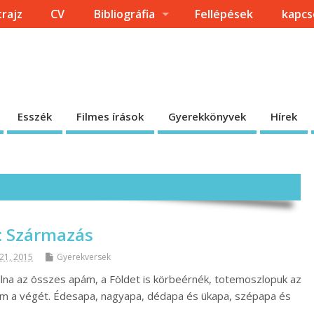
trajz
CV
Bibliográfia
Fellépések
kapcs
Esszék
Filmes írások
Gyerekkönyvek
Hírek
: Származás
 21, 2015
Gyerekversek
na az összes apám, a Földet is körbeérnék, totemoszlopuk az
nám a végét. Édesapa, nagyapa, dédapa és ükapa, szépapa és