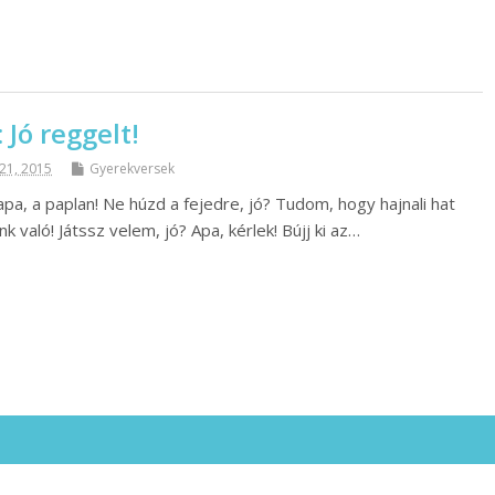
 Jó reggelt!
 21, 2015
Gyerekversek
pa, a paplan! Ne húzd a fejedre, jó? Tudom, hogy hajnali hat
k való! Játssz velem, jó? Apa, kérlek! Bújj ki az…