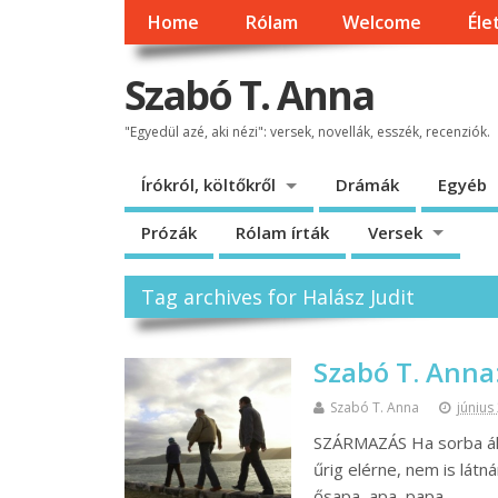
Home
Rólam
Welcome
Éle
Szabó T. Anna
"Egyedül azé, aki nézi": versek, novellák, esszék, recenziók.
Írókról, költőkről
Drámák
Egyéb
Prózák
Rólam írták
Versek
Tag archives for Halász Judit
Szabó T. Anna
Szabó T. Anna
június
SZÁRMAZÁS Ha sorba áll
űrig elérne, nem is lát
ősapa, apa, papa,…