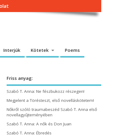
olat
Interjúk
Kötetek
Poems
Friss anyag:
Szabó T. Anna: Ne fészbukozz részegen!
Megjelent a Törésteszt, első novelláskötetem!
Nőkről szóló traumabeszéd Szabó T. Anna első
novellagyűjteményében
Szabó T. Anna: A nők és Don Juan
Szabó T. Anna: Ébredés