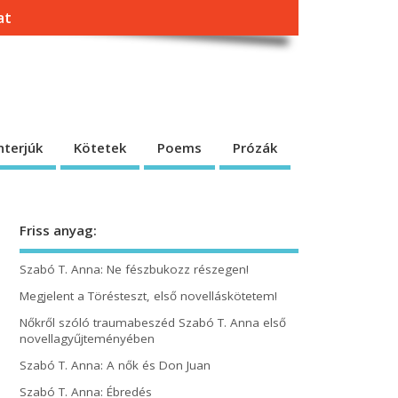
at
nterjúk
Kötetek
Poems
Prózák
Friss anyag:
Szabó T. Anna: Ne fészbukozz részegen!
Megjelent a Törésteszt, első novelláskötetem!
Nőkről szóló traumabeszéd Szabó T. Anna első
novellagyűjteményében
Szabó T. Anna: A nők és Don Juan
Szabó T. Anna: Ébredés