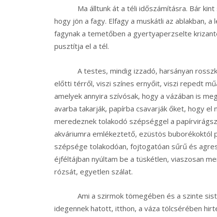
Ma álltunk át a téli időszámításra. Bár ki
hogy jön a fagy. Elfagy a muskátli az ablakban, 
fagynak a temetőben a gyertyaperzselte krizant
pusztítja el a tél.
A testes, mindig izzadó, harsányan rosszkedv
előtti térről, viszi színes ernyőit, viszi reped
amelyek annyira szívósak, hogy a vázában is me
avarba takarják, papírba csavarják őket, hogy el n
meredeznek tolakodó szépséggel a papírvirágszer
akváriumra emlékeztető, ezüstös buborékoktól p
szépsége tolakodóan, fojtogatóan sűrű és agressz
éjféltájban nyúltam be a tüskétlen, viaszosan 
rózsát, egyetlen szálat.
Ami a szirmok tömegében és a szinte siste
idegennek hatott, itthon, a váza tölcsérében hirt