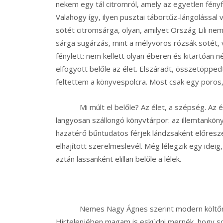
nekem egy tál citromról, amely az egyetlen fén
Valahogy így, ilyen pusztai tábortűz-lángolással v
sötét citromsárga, olyan, amilyet Ország Lili 
sárga sugárzás, mint a mélyvörös rózsák sötét,
fénylett: nem kellett olyan éberen és kitartóan n
elfogyott belőle az élet. Elszáradt, összetöppedt
feltettem a könyvespolcra. Most csak egy poros, 
Mi múlt el belőle? Az élet, a szépség. Az él
langyosan szállongó könyvtárpor: az illemtanköny
hazatérő bűntudatos férjek lándzsaként előresz
elhajított szerelmeslevél. Még lélegzik egy idei
aztán lassanként elillan belőle a lélek.
Nemes Nagy Ágnes szerint modern költőnek kön
Hirtelenjében magam is esküdni mernék, hogy so