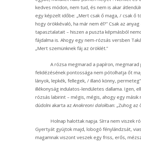
kedves módon, nem tud, és nem is akar átlendülni
egy képzelt időbe: „Mert csak ő maga, / csak ő tö
hogy örökkévaló, ha már nem él?” Csak az anyag 
tapasztalatait – hiszen a puszta képmásból nemcs
fájdalma is. Ahogy egy nem-rózsás versben Taká
„Mert szemünknek fáj az öröklét.”
A rózsa megmarad a papíron, megmarad pap
felidézésének pontossága nem pótolhatja őt magát
lányok, lepkék, fellegek, / illanó könny, permete
illékonyság indulatos-lendületes dallama. Igen, el
rózsás labirint – mégis, mégis, ahogy egy másik
dúdolni akarta az
Anakreoni dalok
ban: „Zuhog az 
Holnap halottak napja. Sírra nem viszek rózsá
Gyertyát gyújtok majd, lobogó fénylándzsát, vias
magamnak viszont veszek egy friss, erős, mézszínű