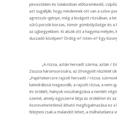
pincezölden és tolakodóan előtüremkedő, csípőse
azt sugallják, hogy mindennek ott van a szíve-po
agresszív igénye, még a levágott rózsában, a ket
sűrű porzók borzas, tömör gömbölyűsége és a h
az ujjbegyekben. Ki alszik ott a hagyma mélyén, ki
duzzadó középen? Ördög-e? Isten-e? Egy bizony
„A rózsa, aztán hervadt szirma, aztán / Em
Zsuzsa háromsorosára, az
Elrongyolt részletek
cik
„Papírtekercsre rajzolt hervadó / rózsa: szirmon
katedrálissá magasodik, a rajzolt rózsa, a nem i
és öröklét, hiányok visszhangzása a nemlét végte
szemé, amely egyszerre látja az öröklétet és az
észrevehetetlenül átható megfogalmazása ez a k
felejteni csak a mulandót lehet, a múlhatatlanra 