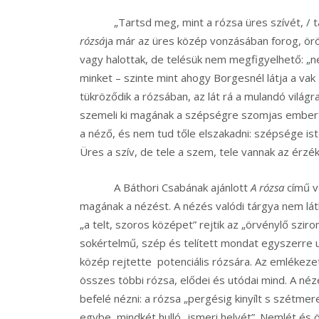
„Tartsd meg, mint a rózsa üres szívét, / tar
rózsá
ja már az üres közép vonzásában forog, ör
vagy halottak, de telésük nem megfigyelhető: „nem
minket – szinte mint ahogy Borgesnél látja a vak
tükröződik a rózsában, az lát rá a mulandó világra
szemeli ki magának a szépségre szomjas embert.
a néző, és nem tud tőle elszakadni: szépsége ist
Üres a szív, de tele a szem, tele vannak az érzé
A Báthori Csabának ajánlott
A rózsa
című ve
magának a nézést. A nézés valódi tárgya nem lá
„a telt, szoros középet” rejtik az „örvénylő szir
sokértelmű, szép és telített mondat egyszerre uta
közép rejtette potenciális rózsára. Az emlékeze
összes többi rózsa, elődei és utódai mind. A n
befelé nézni: a rózsa „pergésig kinyílt s szétmer
egybe, mindkét hulló „ismeri helyét”. Nemlét és 