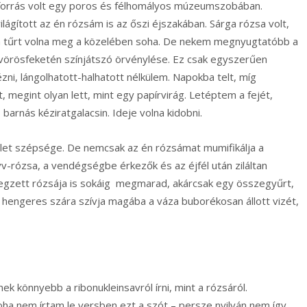
yforrás volt egy poros és félhomályos múzeumszobában.
ilágított az én rózsám is az őszi éjszakában. Sárga rózsa volt,
nem tűrt volna meg a közelében soha. De nekem megnyugtatóbb a
 vörösfeketén színjátszó örvénylése. Ez csak egyszerűen
ézni, lángolhatott-halhatott nélkülem. Napokba telt, míg
, megint olyan lett, mint egy papírvirág. Letéptem a fejét,
barnás kéziratgalacsin. Ideje volna kidobni.
et szépsége. De nemcsak az én rózsámat mumifikálja a
v-rózsa, a vendégségbe érkezők és az éjfél után ziláltan
egzett rózsája is sokáig megmarad, akárcsak egy összegyűrt,
g, hengeres szára szívja magába a váza buborékosan állott vizét,
nyebb a ribonukleinsavról írni, mint a rózsáról.
ha nem írtam le versben ezt a szót – persze nyilván nem így