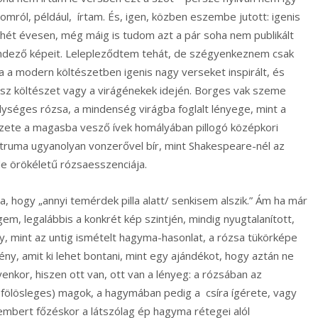
iomról, például, írtam. És, igen, közben eszembe jutott: igenis
enhét évesen, még máig is tudom azt a pár soha nem publikált
endező képeit. Lelepleződtem tehát, de szégyenkeznem csak
sa a modern költészetben igenis nagy verseket inspirált, és
nsz költészet vagy a virágénekek idején. Borges vak szeme
élységes rózsa, a mindenség virágba foglalt lényege, mint a
zete a magasba vesző ívek homályában pillogó középkori
entruma ugyanolyan vonzerővel bír, mint Shakespeare-nél az
de örökéletű rózsaesszenciája.
ogy „annyi temérdek pilla alatt/ senkisem alszik.” Ám ha már
em, legalábbis a konkrét kép szintjén, mindig nyugtalanított,
, mint az untig ismételt hagyma-hasonlat, a rózsa tükörképe
vény, amit ki lehet bontani, mint egy ajándékot, hogy aztán ne
nkor, hiszen ott van, ott van a lényeg: a rózsában az
 fölösleges) magok, a hagymában pedig a csíra ígérete, vagy
mbert főzéskor a látszólag ép hagyma rétegei alól