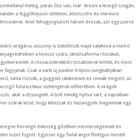
nt szokatlanul meleg, párás ősz van, már érezni a levegő szagán,
a leander a függőfolyosó öblében, áttetszőre és merevre
émcsokrok. Amit felragyogtatott három évszak, azt egyszerre
ű virágárus asszony is beköltözik majd valahová a metró
t műanyagvedreiben a hosszú szárú, lándzsaforma rózsákat,
ggyökereznek. A rózsacsokrokból rózsabokrok lettek, és most
e fagyjanak. Csak a sarki új pavilon trópusi üvegkalitjában
ű, tarka rózsák, a guggoló ciklámenek és cinniák mögött, az
ezsgő futurisztikus vízhengerek előterében. A virágok
ív, akár a dzsungelé. A bolt mindig nyitva tart, a napokban
merev szárak közé, hogy kihúzzak és hazavigyek magamnak egy
regve forrongó édesség gőzében mesterségesnek és
elen tüzet fogott. Egyszer egy fiatal angol filológus mesélt