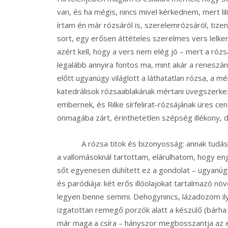
van, és ha mégis, nincs mivel kérkednem, mert lil
írtam én már rózsáról is, szerelemrózsáról, tiz
sort, egy erősen áttételes szerelmes vers lelk
azért kell, hogy a vers nem elég jó – mert a róz
legalább annyira fontos ma, mint akár a reneszá
előtt ugyanúgy világlott a láthatatlan rózsa, a m
katedrálisok rózsaablakának mértani üvegszerke
embernek, és Rilke sírfelirat-rózsájának üres c
önmagába zárt, érinthetetlen szépség illékony, 
A rózsa titok és bizonyosság: annak tudása, h
a vallomásoknál tartottam, elárulhatom, hogy eng
sőt egyenesen dühített ez a gondolat – ugyanúgy
és paródiája: két erős illóolajokat tartalmazó nö
legyen benne semmi. Dehogynincs, lázadozom ilye
izgatottan remegő porzók alatt a készülő (bárha
már maga a csíra – hányszor megbosszantja az e