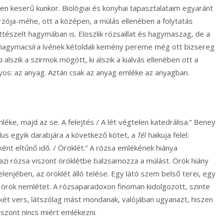
n keserű kunkor. Biológiai és konyhai tapasztalataim egyaránt
rzója-méhe, ott a középen, a múlás ellenében a folytatás
tészelt hagymában is. Eloszlik rózsaillat és hagymaszag, de a
agymacsíra ívének kétoldali kemény pereme még ott bizsereg
 alszik a szirmok mögött, ki alszik a kialvás ellenében ott a
os: az anyag. Aztán csak az anyag emléke az anyagban.
léke, majd az se. A felejtés / A lét végtelen katedrálisa.” Beney
lus egyik darabjára a következő kötet, a
Tél
haikuja felel:
ként eltűnő idő. / Öröklét.” A rózsa emlékének hiánya
gazi rózsa viszont öröklétbe balzsamozza a múlást. Örök hiány
lenjében, az öröklét álló telése. Egy látó szem belső terei, egy
 örök nemlétet. A rózsaparadoxon finoman kidolgozott, szinte
ét vers, látszólag mást mondanak, valójában ugyanazt, hiszen
viszont nincs miért emlékezni.