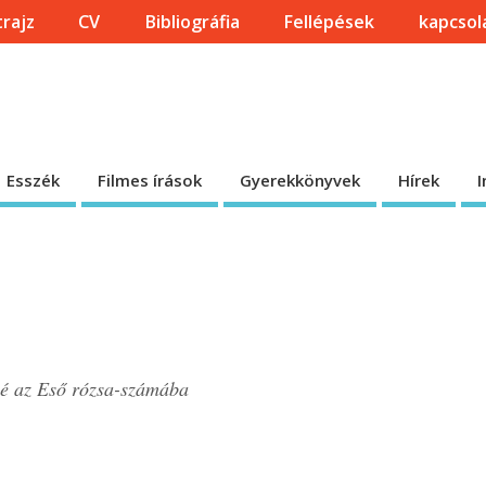
trajz
CV
Bibliográfia
Fellépések
kapcsol
Esszék
Filmes írások
Gyerekkönyvek
Hírek
I
szé az Eső rózsa-számába