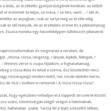
 a látás, az érzékelés gyönyörűségének korlátain, az időből
lt el örömmel! Se képe, se mása, / se híre, nem! … / Mit ér,
emléke az anyagban, csak az tartja meg az érzéki világ
ak az idő hiányzik, de az érzékelés öröme és a pillanatnyiság
cs Zsuzsa mondta egy hasonlóképpen túlfokozott pillanatról:
írrózsaformában és megmarad a versben, de
. „Rózsa, rózsa, rengeteg, / lányok, lepkék, fellegek, /
g” – Weöres verse is csupa fájdalom, a foghatatlanság,
lebeg a rózsa illata és lehull a szirma, ősz közeledtén nincs
 nagy rózsarajongó modern költő, Vas István dúdolni merte,
ősz de őszi / esőben is remontál / A rózsa rózsa rózsa”.
t, hogy egészben rothadjon el a töppedt sírcsokrok között.
zos szárú, tömöttsárgán világló virágot a halottaknak,
, halhatatlan szálat. Tartsa fel a fejét a közelítő télben,