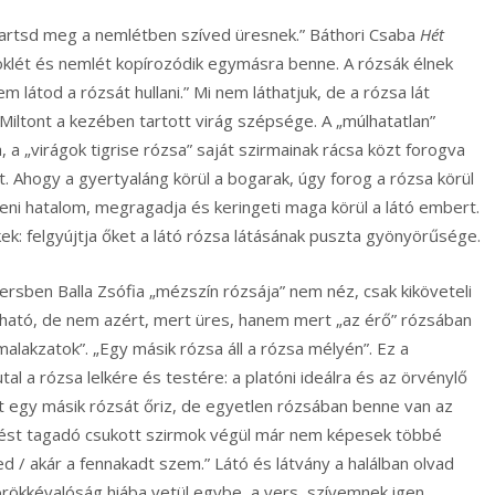
tsd meg a nemlétben szíved üresnek.” Báthori Csaba
Hét
öklét és nemlét kopírozódik egymásra benne. A rózsák élnek
 látod a rózsát hullani.” Mi nem láthatjuk, de a rózsa lát
 Miltont a kezében tartott virág szépsége. A „múlhatatlan”
, a „virágok tigrise rózsa” saját szirmainak rácsa közt forogva
 Ahogy a gyertyaláng körül a bogarak, úgy forog a rózsa körül
eni hatalom, megragadja és keringeti maga körül a látó embert.
kek: felgyújtja őket a látó rózsa látásának puszta gyönyörűsége.
rsben Balla Zsófia „mézszín rózsája” nem néz, csak kiköveteli
tható, de nem azért, mert üres, hanem mert „az érő” rózsában
omalakzatok”. „Egy másik rózsa áll a rózsa mélyén”. Ez a
l a rózsa lelkére és testére: a platóni ideálra és az örvénylő
t egy másik rózsát őriz, de egyetlen rózsában benne van az
ézést tagadó csukott szirmok végül már nem képesek többé
ed / akár a fennakadt szem.” Látó és látvány a halálban olvad
örökkévalóság hiába vetül egybe, a vers, szívemnek igen