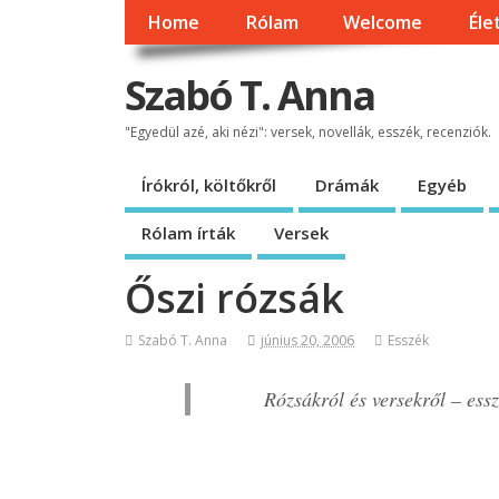
Home
Rólam
Welcome
Éle
Szabó T. Anna
"Egyedül azé, aki nézi": versek, novellák, esszék, recenziók.
Írókról, költőkről
Drámák
Egyéb
Rólam írták
Versek
Őszi rózsák
Szabó T. Anna
június 20, 2006
Esszék
Rózsákról és versekről – es