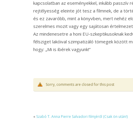
kapcsolatban az eseményekkel, inkább passzív 
rejtélyesség eleinte jót tesz a filmnek, de a tör
és ez zavaróbb, mint a könyvben, mert nehéz eldön
szerelmes mozit vagy egy sajátosan értelmezett
Az mindenesetre a honi EU-szkeptikusoknak kedv
félsziget lakóival szimpatizáló tömegek között m
hogy: „Mi is ibérek vagyunk!”
Sorry, comments are closed for this post
«
Szabó T. Anna Pierre Salvadori filmjéről (Csak ön után!)