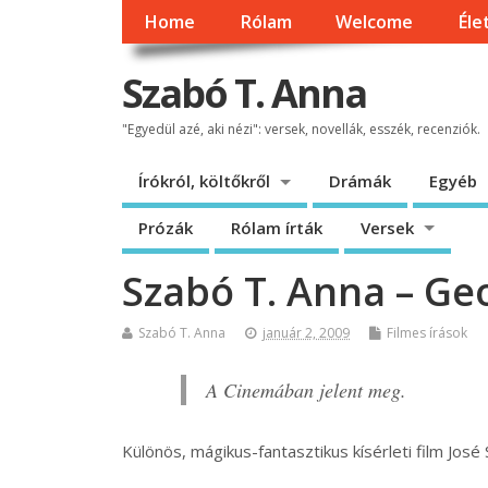
Home
Rólam
Welcome
Éle
Szabó T. Anna
"Egyedül azé, aki nézi": versek, novellák, esszék, recenziók.
Írókról, költőkről
Drámák
Egyéb
Prózák
Rólam írták
Versek
Szabó T. Anna – Geo
Szabó T. Anna
január 2, 2009
Filmes írások
A Cinemában jelent meg.
Különös, mágikus-fantasztikus kísérleti film Jo