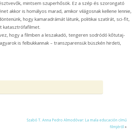
résztvevők, mintsem szuperhősök. Ez a szép és szorongató
ténet akkor is homályos marad, amikor világosnak kellene lennie,
tenünk, hogy kamaradrámát látunk, politikai szatírát, sci-fit,
 katasztrófafilmet.
ez, hogy a filmben a leszakadó, tengeren sodródó kőtutaj-
agyarok is felbukkannak – transzparensük büszkén hirdeti,
Szabó T. Anna Pedro Almodóvar: La mala educación című
filmjéről
»