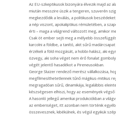
Az EU-szkeptikusok bizonyára élvezik majd az ala
miután messzire úszik a tengeren, szuverén sziget
megkezdődik a leválás, a politikusok beszédeket 
a nép viszont, apokaliptikus rémületében, a sza
érti – maga a világrend változott meg, amikor meg
Csak öt ember sejti meg a mélyebb összefüggéseke
karcolni a földbe, a tanító, akit sűrű madárcsap
érzékeli a föld mozgását, a hobbi-halász, aki egys
özvegy, aki soha véget nem érő fonalat gombolyít
végét jelentő hasadékot a Pireneusokban.
George Sluizer rendező merész vállalkozása, h
megfilmesíthetetlennek tűnő mágikus-mitikus re
megragadóan sűrű, dinamikája, legalábbis eleinte
készségesen elhiszi, hogy az események végső ir
A hasonló jellegű amerikai produkciókban a vilá
az emberiséget, itt azonban nem történik egyéb
összevesznek, kibékülnek, és végül egyikük szé