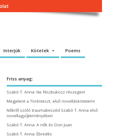
olat
Interjúk
Kötetek
Poems
Friss anyag:
Szabó T. Anna: Ne fészbukozz részegen!
Megjelent a Törésteszt, első novelláskötetem!
Nőkről szóló traumabeszéd Szabó T. Anna első
novellagyűjteményében
Szabó T. Anna: A nők és Don Juan
Szabó T. Anna: Ébredés