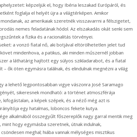
phelyzetet: képzeljük el, hogy Ibéria leszakad Európáról, és
ként foglalja el helyét újra a világtérképen. Amikor
mondanak, az amerikaiak szeretnék visszavarrni a félszigetet,
porodás nemes feladatának hódol. Az elszakadás okát senki sem
szűntek a fizika és a racionalitás törvényei.
t: a vonzó fiatal nő, aki botjával eltörölhetetlen jelet tud
at követ mindenhova, a patikus, aki minden műszernél jobban
zer a láthatárig hajított egy súlyos szikladarabot, és a fiatal
 – ők öten egymásra találnak, és elindulnak megnézni a világ
ogy a lehető legpontosabban vigye vászonra José Saramago
gényét, sikeresnek mondható: a történet atmoszférája
, kifogástalan, a képek szépek, és a néző még azt is
ányítója egy hatalmas, loboncos fekete kutya.
gvége alkalmából összegyűlt főszereplők nagy garral mentik meg
, mint hogy egymásba szeretnek, útnak indulnak,
p csöndesen meghal; hiába vannak mélységes misztikus