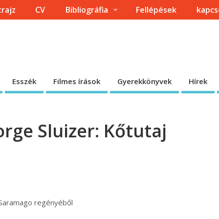
trajz
CV
Bibliográfia
Fellépések
kapcs
Esszék
Filmes írások
Gyerekkönyvek
Hírek
rge Sluizer: Kőtutaj
sé Saramago regényéből