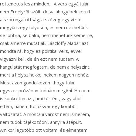
rettenetes lesz minden… A vers egyáltalán
nem Erdélyről szólt, de valahogy belekerült
a szorongatottság; a szöveg egy vízió:
megyünk egy folyosón, és nem nézhetünk
se jobbra, se balra, nem mehetünk semerre,
csak amerre mutatják. Lászlóffy Aladár azt
mondta rá, hogy ez politikai vers, evvel
vigyázni kell, de én ezt nem tudtam. A
hangulatát megfogtam, de nem a helyszínt,
mert a helyszínekkel nekem nagyon nehéz.
Most azon gondolkozom, hogy talán
egyszer prózában tudnám megírni. Ha nem
is konkrétan azt, ami történt, vagy ahol
éltem, hanem Kolozsvár egy korábbi
változatát. A mostani várost nem ismerem,
nem tudok tájékozódni, annyira átépült.
Amikor legutóbb ott voltam, és elmentem