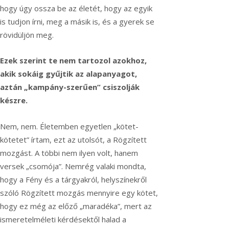
hogy úgy ossza be az életét, hogy az egyik
is tudjon írni, meg a másik is, és a gyerek se
rövidüljön meg.
Ezek szerint te nem tartozol azokhoz,
akik sokáig gyűjtik az alapanyagot,
aztán „kampány-szerűen” csiszolják
készre.
Nem, nem. Életemben egyetlen „kötet-
kötetet” írtam, ezt az utolsót, a Rögzített
mozgást. A többi nem ilyen volt, hanem
versek „csomója”. Nemrég valaki mondta,
hogy a Fény és a tárgyakról, helyszínekről
szóló Rögzített mozgás mennyire egy kötet,
hogy ez még az előző „maradéka”, mert az
ismeretelméleti kérdésektől halad a