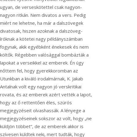
ugyan, de verseskötettel csak nagyon-
nagyon ritkán. Nem divatos a vers. Pedig
miért ne lehetne, ha már a dalszövegek
divatosak, hiszen azoknak a dalszöveg-
íróknak a kötetei nagy példányszámban
fogynak, akik egyébként énekesek és nem
költők. Régebben valósággal bombázták a
lapokat a verseikkel az emberek. Én úgy
nőttem fel, hogy gyerekkoromban az
Utunkban a kiváló irodalmárnak, K. Jakab
Antalnak volt egy nagyon jó verskritikai
rovata, és az emberek azért vették a lapot,
hogy az ő rettentően éles, szúrós
megjegyzéseit olvashassák. A lényege a
megjegyzéseinek sokszor az volt, hogy „ne
küldjön többet”, de az emberek akkor is
szívesen küldtek neki, mert tudták, hogy