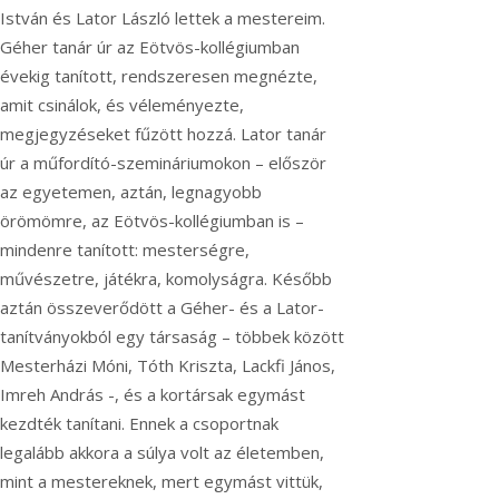
István és Lator László lettek a mestereim.
Géher tanár úr az Eötvös-kollégiumban
évekig tanított, rendszeresen megnézte,
amit csinálok, és véleményezte,
megjegyzéseket fűzött hozzá. Lator tanár
úr a műfordító-szemináriumokon – először
az egyetemen, aztán, legnagyobb
örömömre, az Eötvös-kollégiumban is –
mindenre tanított: mesterségre,
művészetre, játékra, komolyságra. Később
aztán összeverődött a Géher- és a Lator-
tanítványokból egy társaság – többek között
Mesterházi Móni, Tóth Kriszta, Lackfi János,
Imreh András -, és a kortársak egymást
kezdték tanítani. Ennek a csoportnak
legalább akkora a súlya volt az életemben,
mint a mestereknek, mert egymást vittük,