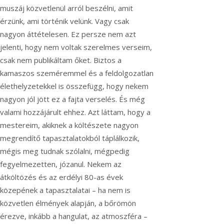
muszáj közvetlenül arról beszélni, amit
érzünk, ami történik velünk. Vagy csak
nagyon áttételesen. Ez persze nem azt
jelenti, hogy nem voltak szerelmes verseim,
csak nem publikáltam őket. Biztos a
kamaszos szeméremmel és a feldolgozatlan
élethelyzetekkel is összefügg, hogy nekem
nagyon jól jött ez a fajta verselés. És még
valami hozzájárult ehhez. Azt láttam, hogy a
mestereim, akiknek a költészete nagyon
megrendítő tapasztalatokból táplálkozik,
mégis meg tudnak szólalni, mégpedig
fegyelmezetten, józanul. Nekem az
átköltözés és az erdélyi 80-as évek
közepének a tapasztalatai – ha nem is
közvetlen élmények alapján, a bőrömön
érezve, inkább a hangulat, az atmoszféra –