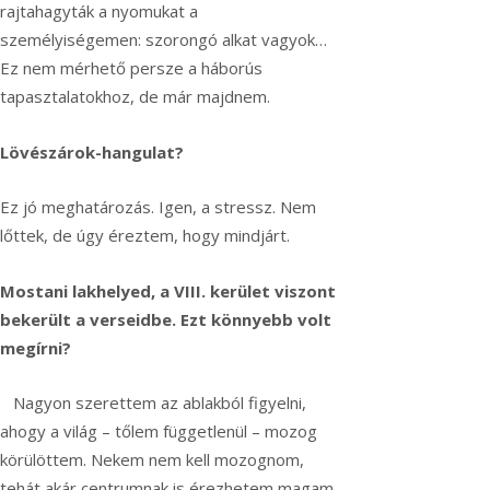
rajtahagyták a nyomukat a
személyiségemen: szorongó alkat vagyok…
Ez nem mérhető persze a háborús
tapasztalatokhoz, de már majdnem.
Lövészárok-hangulat?
Ez jó meghatározás. Igen, a stressz. Nem
lőttek, de úgy éreztem, hogy mindjárt.
Mostani lakhelyed, a VIII. kerület viszont
bekerült a verseidbe. Ezt könnyebb volt
megírni?
Nagyon szerettem az ablakból figyelni,
ahogy a világ – tőlem függetlenül – mozog
körülöttem. Nekem nem kell mozognom,
tehát akár centrumnak is érezhetem magam,