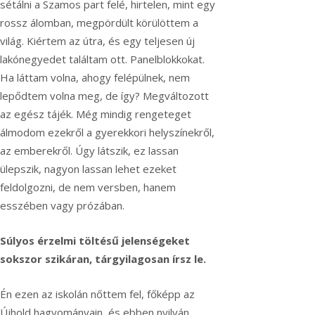
sétálni a Szamos part felé, hirtelen, mint egy
rossz álomban, megpördült körülöttem a
világ. Kiértem az útra, és egy teljesen új
lakónegyedet találtam ott. Panelblokkokat.
Ha láttam volna, ahogy felépülnek, nem
lepődtem volna meg, de így? Megváltozott
az egész tájék. Még mindig rengeteget
álmodom ezekről a gyerekkori helyszínekről,
az emberekről. Úgy látszik, ez lassan
ülepszik, nagyon lassan lehet ezeket
feldolgozni, de nem versben, hanem
esszében vagy prózában.
Súlyos érzelmi töltésű jelenségeket
sokszor szikáran, tárgyilagosan írsz le.
Én ezen az iskolán nőttem fel, főképp az
Újhold hagyományain, és ebben nyilván