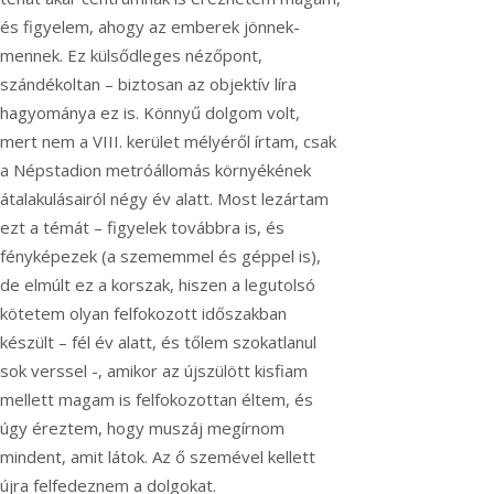
és figyelem, ahogy az emberek jönnek-
mennek. Ez külsődleges nézőpont,
szándékoltan – biztosan az objektív líra
hagyománya ez is. Könnyű dolgom volt,
mert nem a VIII. kerület mélyéről írtam, csak
a Népstadion metróállomás környékének
átalakulásairól négy év alatt. Most lezártam
ezt a témát – figyelek továbbra is, és
fényképezek (a szememmel és géppel is),
de elmúlt ez a korszak, hiszen a legutolsó
kötetem olyan felfokozott időszakban
készült – fél év alatt, és tőlem szokatlanul
sok verssel -, amikor az újszülött kisfiam
mellett magam is felfokozottan éltem, és
úgy éreztem, hogy muszáj megírnom
mindent, amit látok. Az ő szemével kellett
újra felfedeznem a dolgokat.