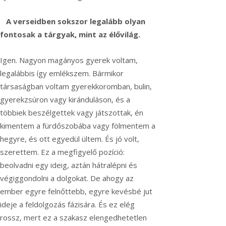
A verseidben sokszor legalább olyan
fontosak a tárgyak, mint az élővilág.
Igen. Nagyon magányos gyerek voltam,
legalábbis így emlékszem. Bármikor
társaságban voltam gyerekkoromban, bulin,
gyerekzsúron vagy kiránduláson, és a
többiek beszélgettek vagy játszottak, én
kimentem a fürdőszobába vagy fölmentem a
hegyre, és ott egyedül ültem. És jó volt,
szerettem. Ez a megfigyelő pozíció:
beolvadni egy ideig, aztán hátralépni és
végiggondolni a dolgokat. De ahogy az
ember egyre felnőttebb, egyre kevésbé jut
ideje a feldolgozás fázisára. És ez elég
rossz, mert ez a szakasz elengedhetetlen