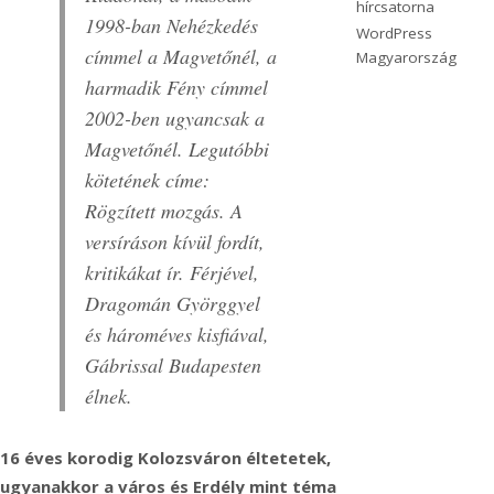
hírcsatorna
1998-ban Nehézkedés
WordPress
címmel a Magvetőnél, a
Magyarország
harmadik Fény címmel
2002-ben ugyancsak a
Magvetőnél. Legutóbbi
kötetének címe:
Rögzített mozgás. A
versíráson kívül fordít,
kritikákat ír. Férjével,
Dragomán Györggyel
és hároméves kisfiával,
Gábrissal Budapesten
élnek.
16 éves korodig Kolozsváron éltetetek,
ugyanakkor a város és Erdély mint téma