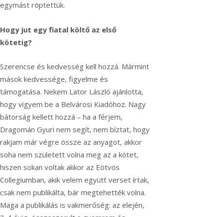
egymást röptettük.
Hogy jut egy fiatal költő az első
kötetig?
Szerencse és kedvesség kell hozzá. Mármint
mások kedvessége, figyelme és
támogatása. Nekem Lator László ajánlotta,
hogy vigyem be a Belvárosi Kiadóhoz. Nagy
bátorság kellett hozzá – ha a férjem,
Dragomán Gyuri nem segít, nem bíztat, hogy
rakjam már végre össze az anyagot, akkor
soha nem született volna meg az a kötet,
hiszen sokan voltak akkor az Eötvös
Collegiumban, akik velem együtt verset írtak,
csak nem publikálta, bár megtehették volna.
Maga a publikálás is vakmerőség: az elején,