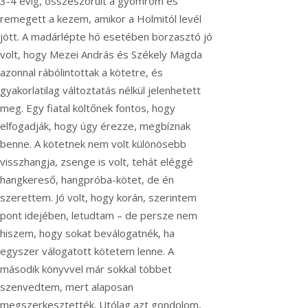
3-4 évig, összeszorult a gyomrom és
remegett a kezem, amikor a Holmitól levél
jött. A madárlépte hó esetében borzasztó jó
volt, hogy Mezei András és Székely Magda
azonnal rábólintottak a kötetre, és
gyakorlatilag változtatás nélkül jelenhetett
meg. Egy fiatal költőnek fontos, hogy
elfogadják, hogy úgy érezze, megbíznak
benne. A kötetnek nem volt különösebb
visszhangja, zsenge is volt, tehát eléggé
hangkereső, hangpróba-kötet, de én
szerettem. Jó volt, hogy korán, szerintem
pont idejében, letudtam – de persze nem
hiszem, hogy sokat beválogatnék, ha
egyszer válogatott kötetem lenne. A
második könyvvel már sokkal többet
szenvedtem, mert alaposan
megszerkesztették. Utólag azt gondolom,