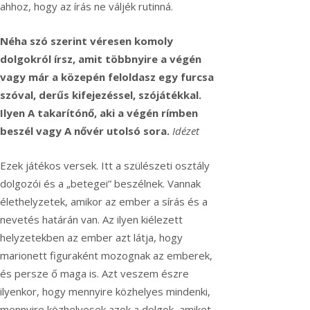
ahhoz, hogy az írás ne váljék rutinná.
Néha szó szerint véresen komoly
dolgokról írsz, amit többnyire a végén
vagy már a közepén feloldasz egy furcsa
szóval, derűs kifejezéssel, szójátékkal.
Ilyen A takarítónő, aki a végén rímben
beszél vagy A nővér utolsó sora.
Idézet
Ezek játékos versek. Itt a szülészeti osztály
dolgozói és a „betegei” beszélnek. Vannak
élethelyzetek, amikor az ember a sírás és a
nevetés határán van. Az ilyen kiélezett
helyzetekben az ember azt látja, hogy
marionett figuraként mozognak az emberek,
és persze ő maga is. Azt veszem észre
ilyenkor, hogy mennyire közhelyes mindenki,
mennyire közhelyesek azok a dolgok, amiket