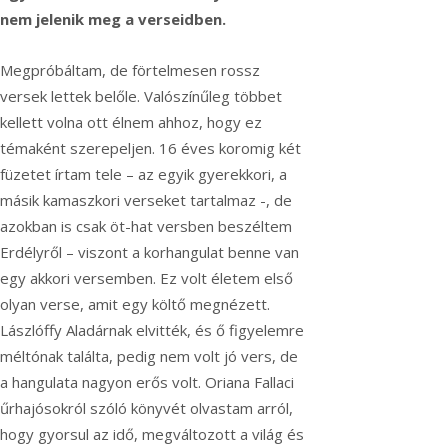
nem jelenik meg a verseidben.
Megpróbáltam, de förtelmesen rossz
versek lettek belőle. Valószínűleg többet
kellett volna ott élnem ahhoz, hogy ez
témaként szerepeljen. 16 éves koromig két
füzetet írtam tele – az egyik gyerekkori, a
másik kamaszkori verseket tartalmaz -, de
azokban is csak öt-hat versben beszéltem
Erdélyről – viszont a korhangulat benne van
egy akkori versemben. Ez volt életem első
olyan verse, amit egy költő megnézett.
Lászlóffy Aladárnak
elvitték, és ő figyelemre
méltónak találta, pedig nem volt jó vers, de
a hangulata nagyon erős volt. Oriana Fallaci
űrhajósokról szóló könyvét olvastam arról,
hogy gyorsul az idő, megváltozott a világ és