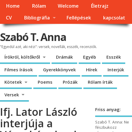
Home
Rólam
Welcome
Életrajz
CV
Bibliográfia
Fellépések
kapcsolat
Szabó T. Anna
"Egyedül azé, aki nézi": versek, novellák, esszék, recenziók.
Írókról, költőkről
Drámák
Egyéb
Esszék
Filmes írások
Gyerekkönyvek
Hírek
Interjúk
Kötetek
Poems
Prózák
Rólam írták
Versek
Ifj. Lator László
Friss anyag:
interjúja a
Szabó T. Anna: Ne
fészbukozz