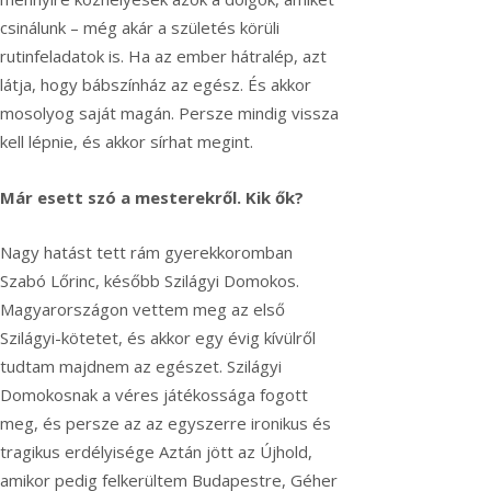
csinálunk – még akár a születés körüli
rutinfeladatok is. Ha az ember hátralép, azt
látja, hogy bábszínház az egész. És akkor
mosolyog saját magán. Persze mindig vissza
kell lépnie, és akkor sírhat megint.
Már esett szó a mesterekről. Kik ők?
Nagy hatást tett rám gyerekkoromban
Szabó Lőrinc, később Szilágyi Domokos.
Magyarországon vettem meg az első
Szilágyi-kötetet, és akkor egy évig kívülről
tudtam majdnem az egészet. Szilágyi
Domokosnak a véres játékossága fogott
meg, és persze az az egyszerre ironikus és
tragikus erdélyisége Aztán jött az Újhold,
amikor pedig felkerültem Budapestre, Géher