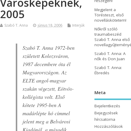
Városképeknek,
részegen!
Megjelent a
2005
Törésteszt, első
novelláskötetem!
Szabó T. Anna
június 18, 2006
Interjúk
Nőkről szóló
traumabeszéd
Szabó T. Anna első
novellagyűjtemény
Szabó T. Anna 1972-ben
Szabó T. Anna: A
született Kolozsváron,
nők és Don Juan
1987 decembere óta él
Szabó T. Anna:
Magyarországon. Az
Ébredés
ELTE angol-magyar
szakán végezett, Eötvös-
Meta
kollégista volt. Első
kötete 1995-ben A
Bejelentkezés
madárlépte hó címmel
Bejegyzések
hírcsatorna
jelent meg a Belvárosi
Hozzászólások
Kiadónál, a második