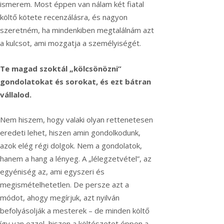
ismerem. Most éppen van nálam két fiatal
költő kötete recenzálásra, és nagyon
szeretném, ha mindenkiben megtalálnám azt
a kulcsot, ami mozgatja a személyiségét.
Te magad szoktál „kölcsönözni”
gondolatokat és sorokat, és ezt bátran
vállalod.
Nem hiszem, hogy valaki olyan rettenetesen
eredeti lehet, hiszen amin gondolkodunk,
azok elég régi dolgok. Nem a gondolatok,
hanem a hang a lényeg. A „lélegzetvétel”, az
egyéniség az, ami egyszeri és
megismételhetetlen. De persze azt a
módot, ahogy megírjuk, azt nyilván
befolyásolják a mesterek – de minden költő
így van ezzel, hiszen a költészetet éppen a