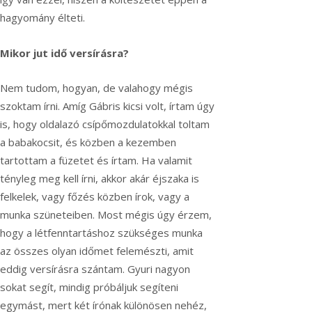
hagyomány élteti.
Mikor jut idő versírásra?
Nem tudom, hogyan, de valahogy mégis
szoktam írni. Amíg Gábris kicsi volt, írtam úgy
is, hogy oldalazó csípőmozdulatokkal toltam
a babakocsit, és közben a kezemben
tartottam a füzetet és írtam. Ha valamit
tényleg meg kell írni, akkor akár éjszaka is
felkelek, vagy főzés közben írok, vagy a
munka szüneteiben. Most mégis úgy érzem,
hogy a létfenntartáshoz szükséges munka
az összes olyan időmet felemészti, amit
eddig versírásra szántam. Gyuri nagyon
sokat segít, mindig próbáljuk segíteni
egymást, mert két írónak különösen nehéz,