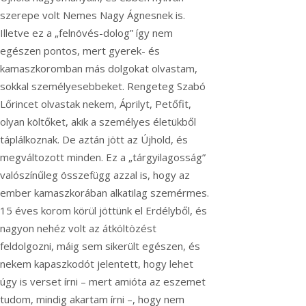
szerepe volt Nemes Nagy Ágnesnek is.
Illetve ez a „felnövés-dolog” így nem
egészen pontos, mert gyerek- és
kamaszkoromban más dolgokat olvastam,
sokkal személyesebbeket. Rengeteg Szabó
Lőrincet olvastak nekem, Áprilyt, Petőfit,
olyan költőket, akik a személyes életükből
táplálkoznak. De aztán jött az Újhold, és
megváltozott minden. Ez a „tárgyilagosság”
valószínűleg összefügg azzal is, hogy az
ember kamaszkorában alkatilag szemérmes.
15 éves korom körül jöttünk el Erdélyből, és
nagyon nehéz volt az átköltözést
feldolgozni, máig sem sikerült egészen, és
nekem kapaszkodót jelentett, hogy lehet
úgy is verset írni – mert amióta az eszemet
tudom, mindig akartam írni –, hogy nem