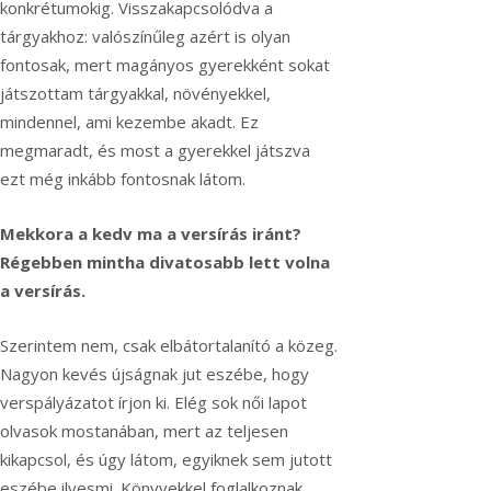
konkrétumokig. Visszakapcsolódva a
tárgyakhoz: valószínűleg azért is olyan
fontosak, mert magányos gyerekként sokat
játszottam tárgyakkal, növényekkel,
mindennel, ami kezembe akadt. Ez
megmaradt, és most a gyerekkel játszva
ezt még inkább fontosnak látom.
Mekkora a kedv ma a versírás iránt?
Régebben mintha divatosabb lett volna
a versírás.
Szerintem nem, csak elbátortalanító a közeg.
Nagyon kevés újságnak jut eszébe, hogy
verspályázatot írjon ki. Elég sok női lapot
olvasok mostanában, mert az teljesen
kikapcsol, és úgy látom, egyiknek sem jutott
eszébe ilyesmi. Könyvekkel foglalkoznak