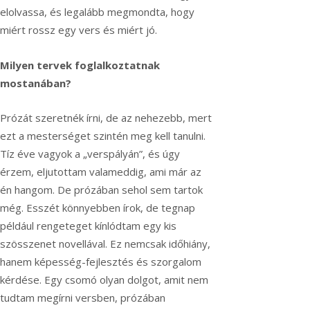
elolvassa, és legalább megmondta, hogy
miért rossz egy vers és miért jó.
Milyen tervek foglalkoztatnak
mostanában?
Prózát szeretnék írni, de az nehezebb, mert
ezt a mesterséget szintén meg kell tanulni.
Tíz éve vagyok a „verspályán”, és úgy
érzem, eljutottam valameddig, ami már az
én hangom. De prózában sehol sem tartok
még. Esszét könnyebben írok, de tegnap
például rengeteget kínlódtam egy kis
szösszenet novellával. Ez nemcsak időhiány,
hanem képesség-fejlesztés és szorgalom
kérdése. Egy csomó olyan dolgot, amit nem
tudtam megírni versben, prózában