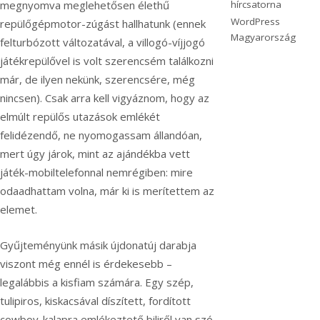
hírcsatorna
megnyomva meglehetősen élethű
WordPress
repülőgépmotor-zúgást hallhatunk (ennek
Magyarország
felturbózott változatával, a villogó-víjjogó
játékrepülővel is volt szerencsém találkozni
már, de ilyen nekünk, szerencsére, még
nincsen). Csak arra kell vigyáznom, hogy az
elmúlt repülős utazások emlékét
felidézendő, ne nyomogassam állandóan,
mert úgy járok, mint az ajándékba vett
játék-mobiltelefonnal nemrégiben: mire
odaadhattam volna, már ki is merítettem az
elemet.
Gyűjteményünk másik újdonatúj darabja
viszont még ennél is érdekesebb –
legalábbis a kisfiam számára. Egy szép,
tulipiros, kiskacsával díszített, fordított
cowboy-kalapra emlékeztető biliről van szó.