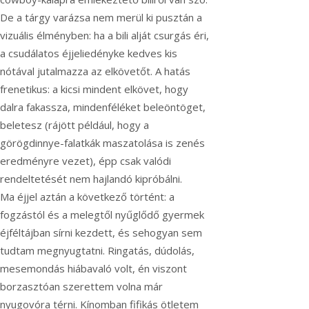
De a tárgy varázsa nem merül ki pusztán a
vizuális élményben: ha a bili alját csurgás éri,
a csudálatos éjjeliedényke kedves kis
nótával jutalmazza az elkövetőt. A hatás
frenetikus: a kicsi mindent elkövet, hogy
dalra fakassza, mindenféléket beleöntöget,
beletesz (rájött például, hogy a
görögdinnye-falatkák maszatolása is zenés
eredményre vezet), épp csak valódi
rendeltetését nem hajlandó kipróbálni.
Ma éjjel aztán a következő történt: a
fogzástól és a melegtől nyűglődő gyermek
éjféltájban sírni kezdett, és sehogyan sem
tudtam megnyugtatni. Ringatás, dúdolás,
mesemondás hiábavaló volt, én viszont
borzasztóan szerettem volna már
nyugovóra térni. Kínomban fifikás ötletem