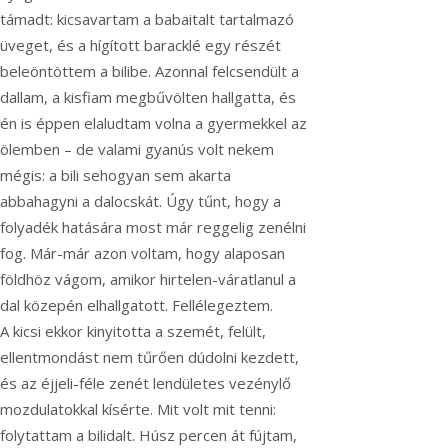
támadt: kicsavartam a babaitalt tartalmazó
üveget, és a hígított baracklé egy részét
beleöntöttem a bilibe. Azonnal felcsendült a
dallam, a kisfiam megbűvölten hallgatta, és
én is éppen elaludtam volna a gyermekkel az
ölemben – de valami gyanús volt nekem
mégis: a bili sehogyan sem akarta
abbahagyni a dalocskát. Úgy tűnt, hogy a
folyadék hatására most már reggelig zenélni
fog. Már-már azon voltam, hogy alaposan
földhöz vágom, amikor hirtelen-váratlanul a
dal közepén elhallgatott. Fellélegeztem.
A kicsi ekkor kinyitotta a szemét, felült,
ellentmondást nem tűrően dúdolni kezdett,
és az éjjeli-féle zenét lendületes vezénylő
mozdulatokkal kísérte. Mit volt mit tenni:
folytattam a bilidalt. Húsz percen át fújtam,