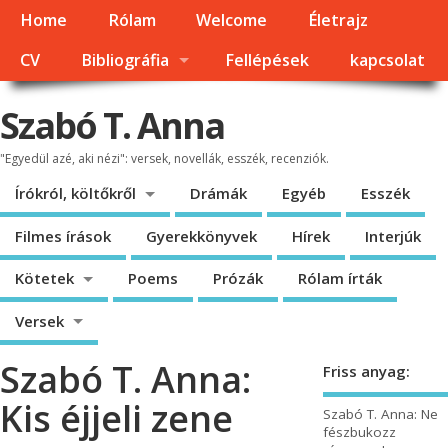
Home
Rólam
Welcome
Életrajz
CV
Bibliográfia
Fellépések
kapcsolat
Szabó T. Anna
"Egyedül azé, aki nézi": versek, novellák, esszék, recenziók.
Írókról, költőkről
Drámák
Egyéb
Esszék
Filmes írások
Gyerekkönyvek
Hírek
Interjúk
Kötetek
Poems
Prózák
Rólam írták
Versek
Szabó T. Anna:
Friss anyag:
Kis éjjeli zene
Szabó T. Anna: Ne
fészbukozz