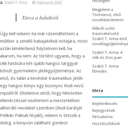
részegen!
Szabó T. Anna
március 8, 2007
Megjelent a
Törésteszt, első
Tárca a babákról.
novelláskötetem!
Nőkről szóló
Úgy kell nekem: ha már rázendítettem a
traumabeszéd
Szabó T. Anna első
múltkor a zenélő babajátékok nótájára, most
novellagyűjtemény
aztán kíméletlenül folytatnom kell, ha
Szabó T. Anna: A
akarom, ha nem. Az történt ugyanis, hogy a
nők és Don Juan
cikk hatására két újabb hangos tárggyal
Szabó T. Anna:
bővült gyermekem játékgyűjteménye.
Az
Ébredés
első, és talán a kevésbé traumatikus játék
egy hangos könyv egy bizonyos Rudi nevű
Meta
repülőről. Eltekintve attól, hogy hihetetlen
ellenérzéssel viseltetem a mesterkélten
Bejelentkezés
alliteráló nevekkel szemben (Rudi barátját
Bejegyzések
Pelikán Palinak hívják!), nekem is tetszik a
hírcsatorna
dolog: a könyvön található gombot
Hozzászólások